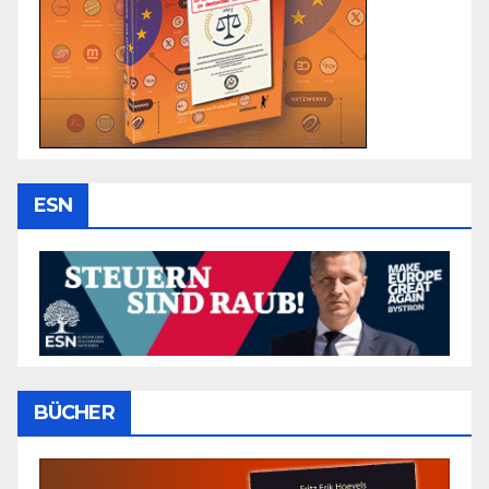
ESN
BÜCHER