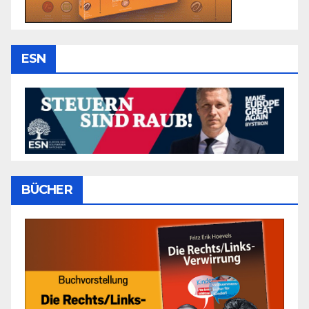
ESN
BÜCHER