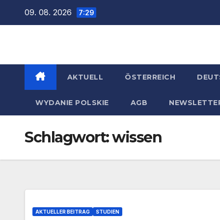
Zum
09. 08. 2026
7:29
Inhalt
springen
AKTUELL
ÖSTERREICH
DEUT
WYDANIE POLSKIE
AGB
NEWSLETTE
Schlagwort:
wissen
AKTUELLER BEITRAG
STUDIEN