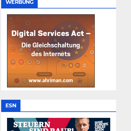
WERBUNG
ESN