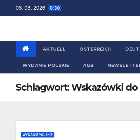
Zum
06. 08. 2026
0:30
Inhalt
springen
AKTUELL
ÖSTERREICH
DEUT
WYDANIE POLSKIE
AGB
NEWSLETTE
Schlagwort:
Wskazówki do 
WYDANIE POLSKIE