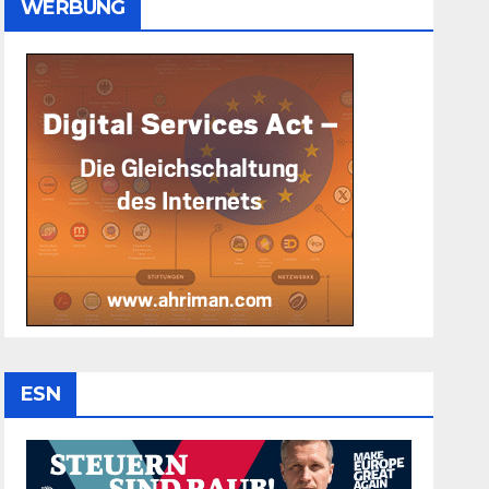
WERBUNG
ESN