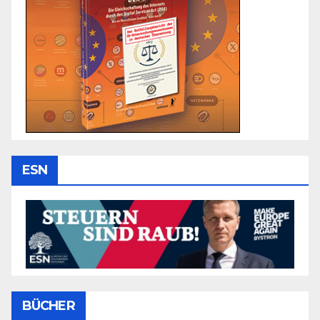
ESN
BÜCHER