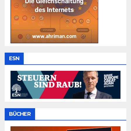
ESN
BÜCHER