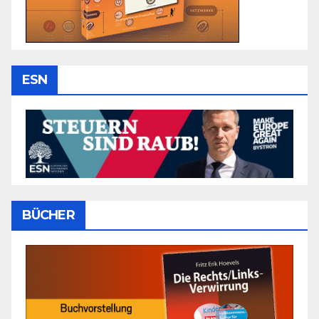
ESN
BÜCHER