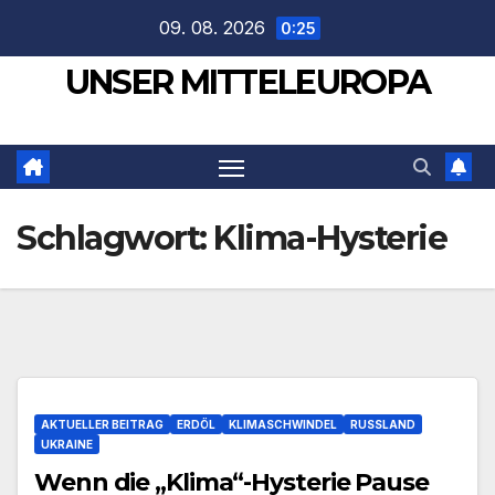
Zum
09. 08. 2026
0:25
Inhalt
UNSER MITTELEUROPA
springen
Schlagwort:
Klima-Hysterie
AKTUELLER BEITRAG
ERDÖL
KLIMASCHWINDEL
RUSSLAND
UKRAINE
Wenn die „Klima“-Hysterie Pause