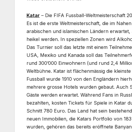
Katar
– Die FIFA Fussball-Weltmeisterschaft 2
Es ist die erste Weltmeisterschaft, die im Nah
arabischen und islamischen Ländern erwartet, 
heikel werden. In speziellen Zonen wird Alkoho
Das Turnier soll das letzte mit einem Teilnehm
USA, Mexiko und Kanada soll das Teilnehmerfe
rund 300’000 Einwohnern (und rund 2,4 Millione
Weltbühne. Katar ist flächenmässig die kleinste 
Fussball wurde 1910 von den Engländern hierh
mehrere grosse Hotels wurden gebaut. Auch Sc
Gäste werden erwartet. Während Fans in Russla
bezahlten, kosten Tickets für Spiele in Katar d
Schnitt 780 Euro. Das Land hat sein bestehend
neuen Immobilien, die Katars Portfolio von 18
wurden, gehören das bereits eröffnete Banya