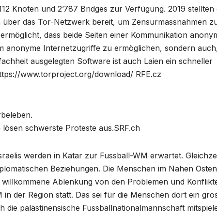
12 Knoten und 2’787 Bridges zur Verfügung. 2019 stellten 
ten über das Tor-Netzwerk bereit, um Zensurmassnahmen z
r ermöglicht, dass beide Seiten einer Kommunikation anony
um anonyme Internetzugriffe zu ermöglichen, sondern auch
achheit ausgelegten Software ist auch Laien ein schneller
ttps://www.torproject.org/download/ RFE.cz
beleben.
lösen schwerste Proteste aus.SRF.ch
sraelis werden in Katar zur Fussball-WM erwartet. Gleichzei
e diplomatischen Beziehungen. Die Menschen im Nahen Osten
eine willkommene Ablenkung von den Problemen und Konflikt
in der Region statt. Das sei für die Menschen dort ein gro
h die palästinensische Fussballnationalmannschaft mitspiel