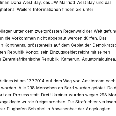
llman Doha West Bay, das JW Marriott West Bay und das
hafens. Weitere Informationen finden Sie unter
lager unter dem zweitgrössten Regenwald der Welt gefun
nn die Vorkommen nicht abgebaut werden dürfen. Das
n Kontinents, grösstenteils auf dem Gebiet der Demokrati
n Republik Kongo; sein Einzugsgebiet reicht mit seinen
 Zentralafrikanische Republik, Kamerun, Äquatorialguinea
irlines ist am 17.7.2014 auf dem Weg von Amsterdam nach
worden. Alle 298 Menschen an Bord wurden getötet. Da d
ort der Prozess statt. Drei Ukrainer wurden wegen 298 Mo
 Angeklagte wurde freigesprochen. Die Strafrichter verlase
mer Flughafen Schiphol in Abwesenheit der Angeklagten.