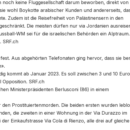
ich noch keine Fluggesellschaft darum beworben, direkt von
 sie wohl Boykotte arabischer Kunden und andererseits, da
. Zudem ist die Reisefreiheit von Palästinensern in den
geschränkt. Die meisten dürfen nur via Jordanien ausreise
ssball-WM sei für die israelischen Behörden ein Alptraum.
n. SRF.ch
est. Aus abgehörten Telefonaten ging hervor, dass sie ber
n».
nedig kommt ab Januar 2023. Es soll zwischen 3 und 10 Euro
el Opposition. SRF.ch
schen Ministerpräsidenten Berlusconi (86) in einem
er den Prostituiertenmorden. Die beiden ersten wurden leblo
nden, die zweiten in einer Wohnung in der Via Durazzo im
der Einkaufstrasse Via Cola di Rienzo, alle drei auf gleiche