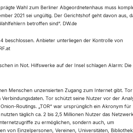
eprägte Wahl zum Berliner Abgeordnetenhaus muss komple
ber 2021 sei ungültig. Der Gerichtshof geht davon aus, d
ahlfehlern betroffen sind“. DW.de
 beschlossen. Anbieter unterliegen der Kontrolle von
RF.at
chen in Not. Hilfswerke auf der Insel schlagen Alarm: Die
onen Menschen unzensierten Zugang zum Internet gibt. Tor 
Verbindungsdaten. Tor schützt seine Nutzer vor der Anal
s Onion-Routings. „TOR“ war ursprünglich ein Akronym für
nutzten täglich ca. 2 bis 2,5 Millionen Nutzer das Netzwerk
nternetzugriffe zu ermöglichen, sondern auch, um
n von Einzelpersonen, Vereinen, Universitäten, Bibliothe