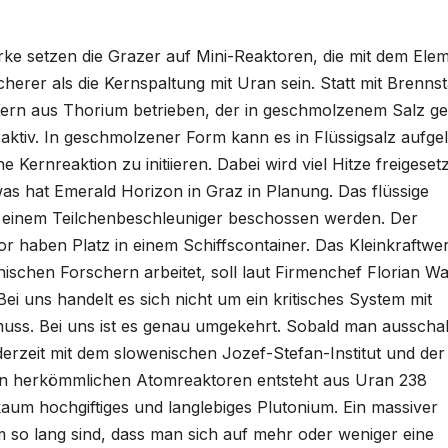
rke setzen die Grazer auf Mini-Reaktoren, die mit dem Ele
herer als die Kernspaltung mit Uran sein. Statt mit Brenns
Kern aus Thorium betrieben, der in geschmolzenem Salz ge
aktiv. In geschmolzener Form kann es in Flüssigsalz aufgel
rnreaktion zu initiieren. Dabei wird viel Hitze freigesetzt
 hat Emerald Horizon in Graz in Planung. Das flüssige
 einem Teilchenbeschleuniger beschossen werden. Der
 haben Platz in einem Schiffscontainer. Das Kleinkraftwe
schen Forschern arbeitet, soll laut Firmenchef Florian W
i uns handelt es sich nicht um ein kritisches System mit
ss. Bei uns ist es genau umgekehrt. Sobald man ausschal
 derzeit mit dem slowenischen Jozef-Stefan-Institut und der
In herkömmlichen Atomreaktoren entsteht aus Uran 238
aum hochgiftiges und langlebiges Plutonium. Ein massiver
um so lang sind, dass man sich auf mehr oder weniger eine