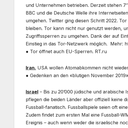
und Unternehmen betrieben. Derzeit stehen 7’1
BBC und die Deutsche Welle ihre Internetsei
umgehen. Twitter ging diesen Schritt 2022. To
bleiben. Tor kann nicht nur genutzt werden, 
Zugriffssperren zu umgehen. Dank der auf Einf
Einstieg in das Tor-Netzwerk möglich. Mehr: h
● Tor öffnet auch EU-Sperren. RT.ru
Iran.
USA wollen Atomabkommen nicht wieder
● Gedenken an den «blutigen November 2019» 
Israel
– Bis zu 20’000 jüdische und arabische I
pflegen die beiden Länder aber offiziell kein
Fussball-fanatisch. Fussballspiele seien oft 
Zudem findet zum ersten Mal eine Fussball-WM 
Ereignis – auch wenn weder die israelische noc