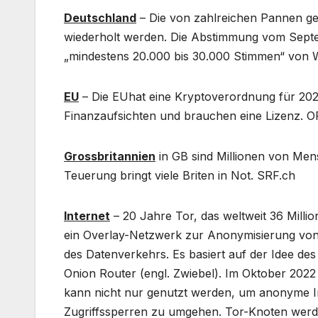
Deutschland
– Die von zahlreichen Pannen g
wiederholt werden. Die Abstimmung vom Septem
„mindestens 20.000 bis 30.000 Stimmen“ von W
EU
– Die EUhat eine Kryptoverordnung für 2024
Finanzaufsichten und brauchen eine Lizenz. O
Grossbritannien
in GB sind Millionen von Mens
Teuerung bringt viele Briten in Not. SRF.ch
Internet
– 20 Jahre Tor, das weltweit 36 Milli
ein Overlay-Netzwerk zur Anonymisierung von 
des Datenverkehrs. Es basiert auf der Idee de
Onion Router (engl. Zwiebel). Im Oktober 2022 
kann nicht nur genutzt werden, um anonyme I
Zugriffssperren zu umgehen. Tor-Knoten werde