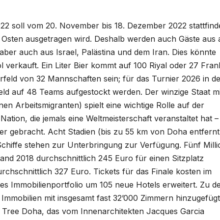
022 soll vom 20. November bis 18. Dezember 2022 stattfind
en Osten ausgetragen wird. Deshalb werden auch Gäste aus 
aber auch aus Israel, Palästina und dem Iran. Dies könnte
l verkauft. Ein Liter Bier kommt auf 100 Riyal oder 27 Fran
erfeld von 32 Mannschaften sein; für das Turnier 2026 in d
ld auf 48 Teams aufgestockt werden. Der winzige Staat mi
n Arbeitsmigranten) spielt eine wichtige Rolle auf der
Nation, die jemals eine Weltmeisterschaft veranstaltet hat –
er gebracht. Acht Stadien (bis zu 55 km von Doha entfernt
hiffe stehen zur Unterbringung zur Verfügung. Fünf Mill
nd 2018 durchschnittlich 245 Euro für einen Sitzplatz
urchschnittlich 327 Euro. Tickets für das Finale kosten im
es Immobilienportfolio um 105 neue Hotels erweitert. Zu d
3 Immobilien mit insgesamt fast 32’000 Zimmern hinzugefügt
n Tree Doha, das vom Innenarchitekten Jacques Garcia