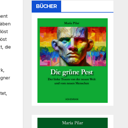
BÜCHER
ment
täben
löst
öst
, die
rk,
agner
tet,