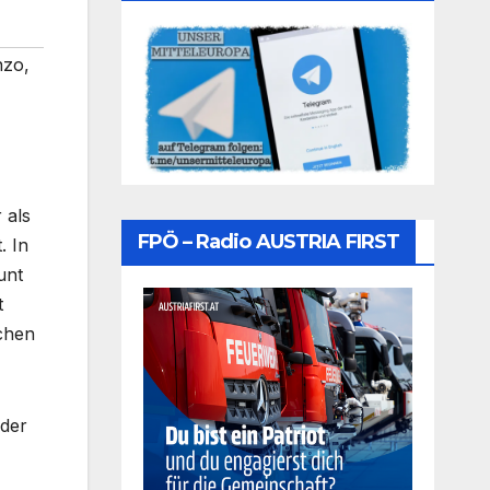
nzo
,
 als
FPÖ – Radio AUSTRIA FIRST
. In
unt
t
chen
 der