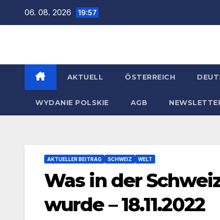
Zum
06. 08. 2026
19:57
Inhalt
springen
AKTUELL
ÖSTERREICH
DEUT
WYDANIE POLSKIE
AGB
NEWSLETTE
AKTUELLER BEITRAG
SCHWEIZ
WELT
Was in der Schwei
wurde – 18.11.2022