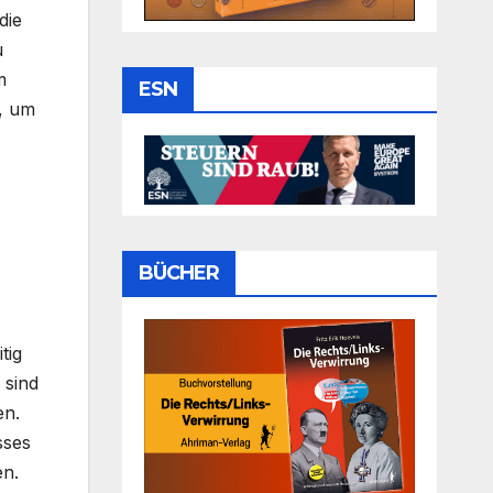
die
u
m
ESN
, um
BÜCHER
tig
 sind
en.
sses
en.