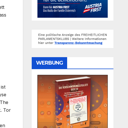
tt
ass
WERBUNG
ist
yse
 The
. Tor
ken