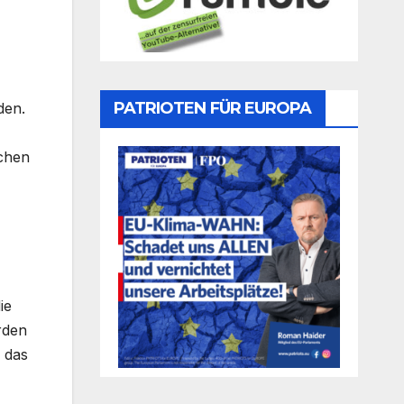
PATRIOTEN FÜR EUROPA
den.
schen
,
ie
rden
n das