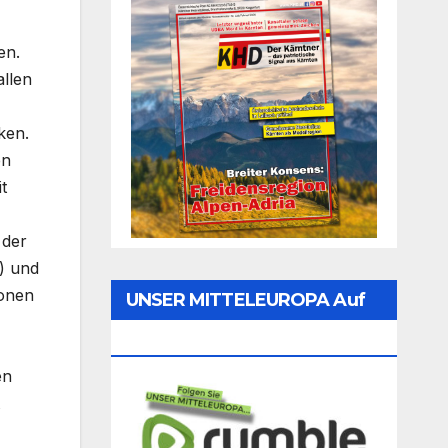
en.
allen
ken.
en
t
 der
) und
ionen
UNSER MITTELEUROPA Auf
Rumble Folgen
en