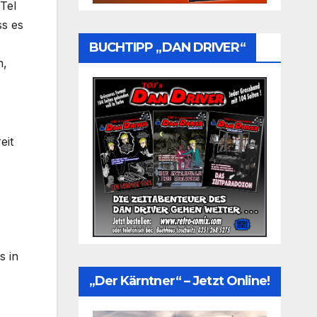
 Tel
ss es
BUCHTIPP „DAN DRIVER“
n,
eit
s in
„Der Kärntner“ – Jetzt Online!