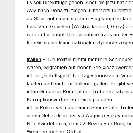
Es soll Direktflüge geben. Aber bis jetzt hat s
Aviv nach Doha zu fliegen. Einerseits fürchten
zu Streit auf einem solchen Flug kommen könnte
besetzten Gebieten (Westjordanland, Gaza) ein
wenn überhaupt. Die Teilnahme Irans an der Fu
Israelis sollen keine nationalen Symbole zeige
Italien
– Die Polizei nimmt mehrere Schlepper f
waren, Migranten auf hoher See «loszuwerde
● Das „Eintrittsgeld“ für Tagestouristen in Ve
kosten und auch für Italiener gelten. Es gibt vi
● Ein Gericht in Rom hat den früheren italieni
Korruptionsverfahren freigesprochen.
● Die Polizei vermutet einen Serien-Täter hint
einem Gebäude in der Via Augusto Riboty gefu
Nobelviertel Prati, dem 22. Bezirk von Rom, bei 
Weise erstochen. ORF.at