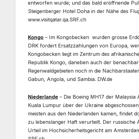
entworfen wurde; und das bald eröffnende Pu
Steigenberger Hotel Doha in der Nähe des Flug
www.visitqatar.qa.SRF.ch
Kongo
– Im Kongobecken wurden grosse Erdöl
DRK fordert Ersatzzahlungen von Europa, we
Kongobecken liegt im Zentrum des afrikanische
Republik Kongo, daneben auch der benachbarte
Regenwaldgebieten noch in die Nachbarstaaten
Gabun, Angola, und Sambia. DW.de
Niederlande
– Die Boeing MH17 der Malaysia A
Kuala Lumpur über der Ukraine abgeschossen 
meisten aus den Niederlanden kamen, findet d
zu lebenslanger Haft verurteilt. Der russische
Urteil im Hochsicherheitsgericht am Amsterda
SRF.ch