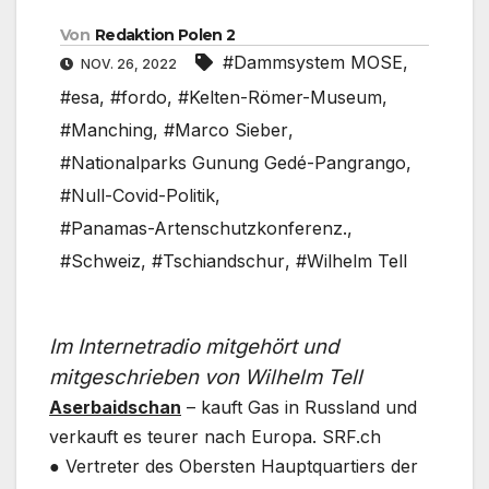
Von
Redaktion Polen 2
#Dammsystem MOSE
,
NOV. 26, 2022
#esa
,
#fordo
,
#Kelten-Römer-Museum
,
#Manching
,
#Marco Sieber
,
#Nationalparks Gunung Gedé-Pangrango
,
#Null-Covid-Politik
,
#Panamas-Artenschutzkonferenz.
,
#Schweiz
,
#Tschiandschur
,
#Wilhelm Tell
Im Internetradio mitgehört und
mitgeschrieben von Wilhelm Tell
Aserbaidschan
– kauft Gas in Russland und
verkauft es teurer nach Europa. SRF.ch
● Vertreter des Obersten Hauptquartiers der