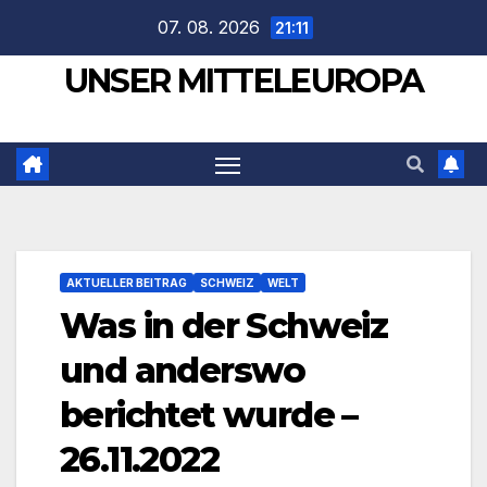
Zum
07. 08. 2026
21:11
Inhalt
UNSER MITTELEUROPA
springen
AKTUELLER BEITRAG
SCHWEIZ
WELT
Was in der Schweiz
und anderswo
berichtet wurde –
26.11.2022