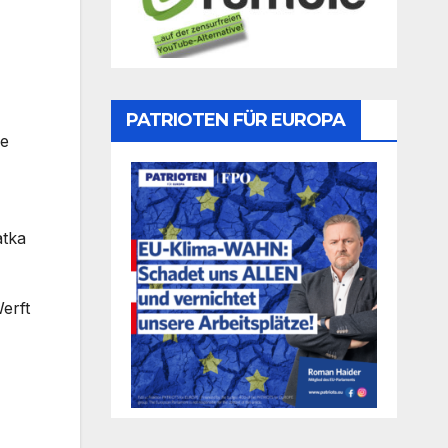
PATRIOTEN FÜR EUROPA
he
atka
erft