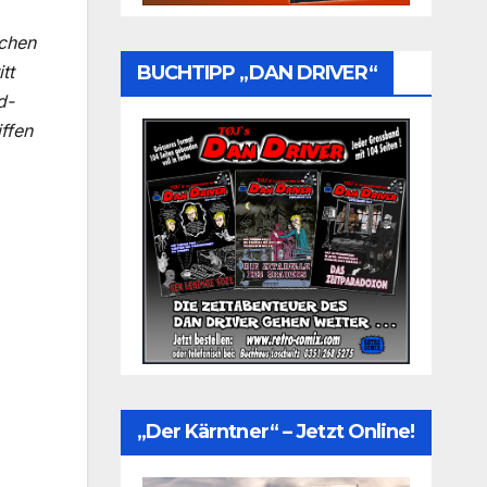
schen
tt
BUCHTIPP „DAN DRIVER“
d-
ffen
„Der Kärntner“ – Jetzt Online!