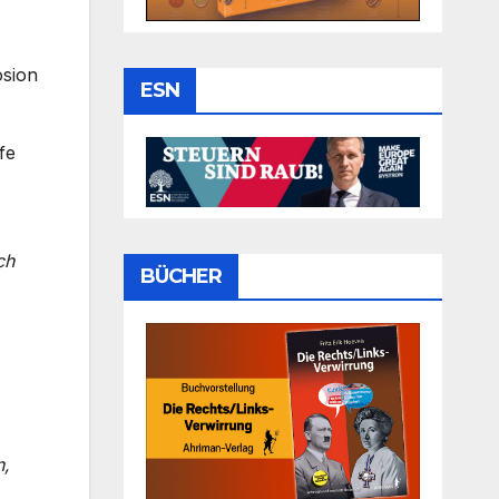
osion
ESN
fe
ch
BÜCHER
n,