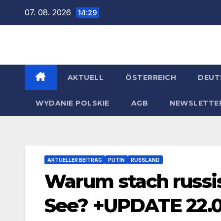
Zum
07. 08. 2026
14:29
Inhalt
springen
AKTUELL
ÖSTERREICH
DEUT
WYDANIE POLSKIE
AGB
NEWSLETTE
AKTUELLER BEITRAG
PUTIN
RUSSLAND
Warum stach russi
See? +UPDATE 22.0