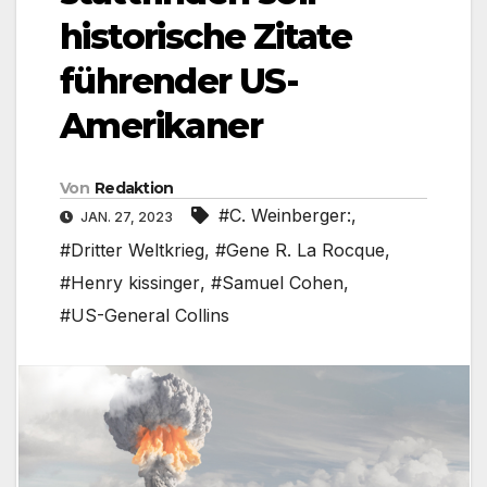
historische Zitate
führender US-
Amerikaner
Von
Redaktion
#C. Weinberger:
,
JAN. 27, 2023
#Dritter Weltkrieg
,
#Gene R. La Rocque
,
#Henry kissinger
,
#Samuel Cohen
,
#US-General Collins