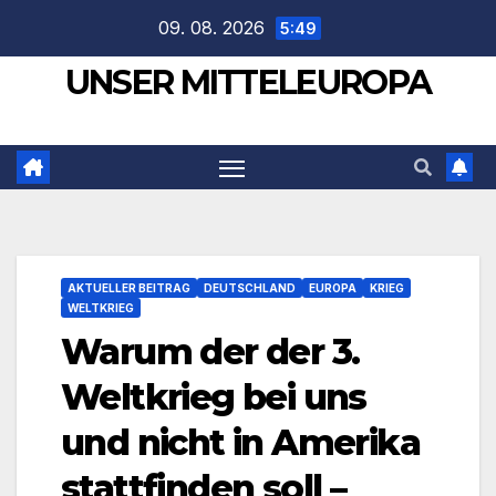
Zum
09. 08. 2026
5:49
Inhalt
UNSER MITTELEUROPA
springen
AKTUELLER BEITRAG
DEUTSCHLAND
EUROPA
KRIEG
WELTKRIEG
Warum der der 3.
Weltkrieg bei uns
und nicht in Amerika
stattfinden soll –