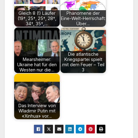
Gleich 8 (!) Läufer
Phänomene der
(19†, 25†, 25†, 28†,
Eine-Welt-Herrschaft:
34†, 35†,…
Über…
Die atlantische
Mearsheimer:
Kriegspartei spielt
Ukraine hat für den
mit dem Feuer – Teil
Westen nur die…
3
Das Interview von
Wladimir Putin mit
«Xinhua» vor…