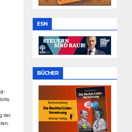
ESN
BÜCHER
ig-
otts
g der
ten.