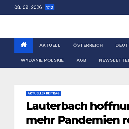
Zum
08. 08. 2026
1:12
Inhalt
springen
AKTUELL
ÖSTERREICH
DEUT
WYDANIE POLSKIE
AGB
NEWSLETTE
AKTUELLER BEITRAG
Lauterbach hoffnun
mehr Pandemien r