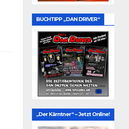
BUCHTIPP „DAN DRIVER“
„Der Kärntner“ – Jetzt Online!