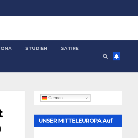
RONA
STUDIEN
SATIRE
German
t
UNSER MITTELEUROPA Auf
)
Telegram Folgen