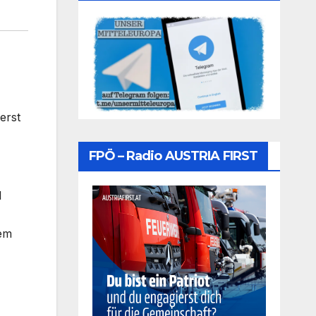
erst
FPÖ – Radio AUSTRIA FIRST
l
dem