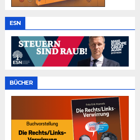
ESN
BÜCHER