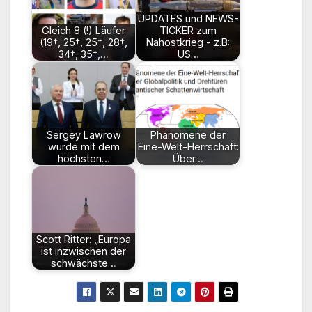
UPDATES und NEWS-
Gleich 8 (!) Läufer
TICKER zum
(19†, 25†, 25†, 28†,
Nahostkrieg - z.B:
34†, 35†,…
US…
Sergey Lawrow
Phänomene der
wurde mit dem
Eine-Welt-Herrschaft:
höchsten…
Über…
Scott Ritter: „Europa
ist inzwischen der
schwächste…