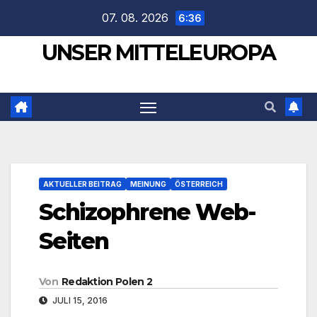
Zum
07. 08. 2026
6:36
Inhalt
UNSER MITTELEUROPA
springen
AKTUELLER BEITRAG
MEINUNG
ÖSTERREICH
Schizophrene Web-
Seiten
Von
Redaktion Polen 2
JULI 15, 2016