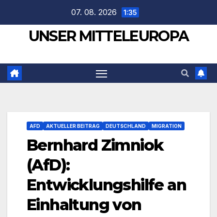
Zum
07. 08. 2026
1:35
Inhalt
UNSER MITTELEUROPA
springen
AFD
AKTUELLER BEITRAG
DEUTSCHLAND
MIGRATION
Bernhard Zimniok
(AfD):
Entwicklungshilfe an
Einhaltung von