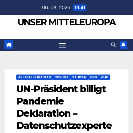
Zum
06. 08. 2026
19:41
Inhalt
UNSER MITTELEUROPA
springen
AKTUELLER BEITRAG
CORONA
STUDIEN
UNO
WHO
UN-Präsident billigt
Pandemie
Deklaration –
Datenschutzexperte