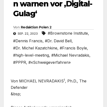
n warnen vor ‚Digital-
Gulag‘
Von
Redaktion Polen 2
#Brownstone Institute
,
SEP. 22, 2023
#Dennis Francis
,
#Dr. David Bell
,
#Dr. Michel Kazatchkine
,
#Francis Boyle
,
#high-level-meeting
,
#Michael Nevradakis
,
#PPPR
,
#«Schweigeverfahren»
1
Von MICHAEL NEVRADAKIS
, Ph.D., The
Defender
&bsp;