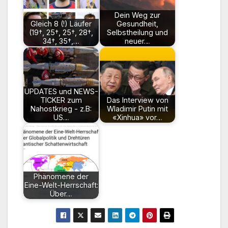
Dein Weg zur
Gleich 8 (!) Läufer
Gesundheit,
(19†, 25†, 25†, 28†,
Selbstheilung und
34†, 35†,…
neuer…
UPDATES und NEWS-
TICKER zum
Das Interview von
Nahostkrieg - z.B:
Wladimir Putin mit
US…
«Xinhua» vor…
Phänomene der
Eine-Welt-Herrschaft:
Über…