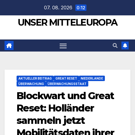
Zum
07. 08. 2026
0:12
Inhalt
UNSER MITTELEUROPA
springen
AKTUELLER BEITRAG
GREAT RESET
NIEDERLANDE
ÜBERWACHUNG
ÜBERWACHUNGSSTAAT
Blockwart und Great
Reset: Holländer
sammeln jetzt
Mobilitätsdaten ihrer