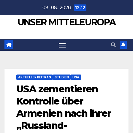
Zum
08. 08. 2026
12:12
Inhalt
UNSER MITTELEUROPA
springen
AKTUELLER BEITRAG
STUDIEN
USA
USA zementieren
Kontrolle über
Armenien nach ihrer
„Russland-