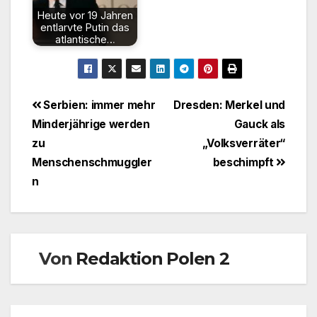
Heute vor 19 Jahren
entlarvte Putin das
atlantische…
Beitragsnavigation
Serbien: immer mehr
Dresden: Merkel und
Minderjährige werden
Gauck als
zu
„Volksverräter“
Menschenschmuggler
beschimpft
n
Von
Redaktion Polen 2