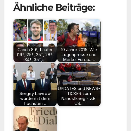
Ähnliche Beiträge:
Gleich 8 (!) Läufer
10 Jahre 2015: Wie
(19†, 25†, 25†, 28†,
Lügenpresse und
34†, 35†,…
Merkel Europa…
UPDATES und NEWS-
Sergey Lawrow
TICKER zum
wurde mit dem
Nahostkrieg - z.B:
höchsten…
US…