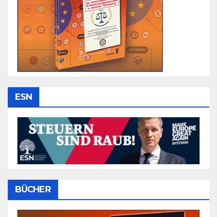
ESN
BÜCHER