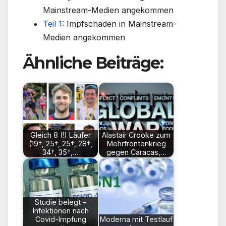
Mainstream-Medien angekommen
Teil 1
: Impfschäden in Mainstream-
Medien angekommen
Ähnliche Beiträge:
Gleich 8 (!) Läufer
Alastair Crooke zum
(19†, 25†, 25†, 28†,
Mehrfrontenkrieg
34†, 35†,…
gegen Caracas,…
Studie belegt –
Infektionen nach
Covid-Impfung
Moderna mit Testlauf