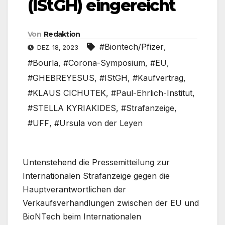
(IStGH) eingereicht
Von
Redaktion
#Biontech/Pfizer
,
DEZ. 18, 2023
#Bourla
,
#Corona-Symposium
,
#EU
,
#GHEBREYESUS
,
#IStGH
,
#Kaufvertrag
,
#KLAUS CICHUTEK
,
#Paul-Ehrlich-Institut
,
#STELLA KYRIAKIDES
,
#Strafanzeige
,
#UFF
,
#Ursula von der Leyen
Untenstehend die Pressemitteilung zur
Internationalen Strafanzeige gegen die
Hauptverantwortlichen der
Verkaufsverhandlungen zwischen der EU und
BioNTech beim Internationalen