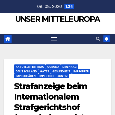
Zum
08. 08. 2026
1:36
Inhalt
UNSER MITTELEUROPA
springen
AKTUELLER BEITRAG
CORONA
DEN HAAG
DEUTSCHLAND
GATES
GESUNDHEIT
IMPFOPFER
IMPFSCHÄDEN
IMPFSTOFF
JUSTIZ
Strafanzeige beim
Internationalem
Strafgerichtshof