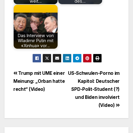
weit…
des…
Das Interview von
Wladimir Putin mit
«Xinhua» vor…
Beitragsnavigation
Trump mit UME einer
US-Schwulen-Porno im
Meinung: „Orban hatte
Kapitol: Deutscher
recht“ (Video)
SPD-Polit-Student (?)
und Biden involviert
(Video)