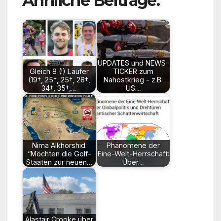
Ähnliche Beiträge:
UPDATES und NEWS-
Gleich 8 (!) Läufer
TICKER zum
(19†, 25†, 25†, 28†,
Nahostkrieg - z.B:
34†, 35†,…
US…
Nima Alkhorshid:
Phänomene der
“Möchten die Golf-
Eine-Welt-Herrschaft:
Staaten zur neuen…
Über…
Alastair Crooke über