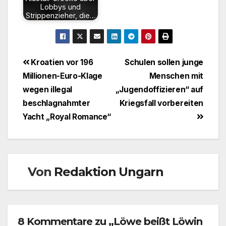
Lobbys und
Strippenzieher, die…
Beitragsnavigation
Kroatien vor 196
Schulen sollen junge
Millionen-Euro-Klage
Menschen mit
wegen illegal
„Jugendoffizieren“ auf
beschlagnahmter
Kriegsfall vorbereiten
Yacht „Royal Romance“
Von
Redaktion Ungarn
8 Kommentare zu „Löwe beißt Löwin