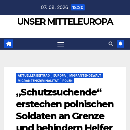
Zum
07. 08. 2026
18:20
Inhalt
UNSER MITTELEUROPA
springen
AKTUELLER BEITRAG
EUROPA
MIGRANTENGEWALT
MIGRANTENKRIMINALITÄT
POLEN
„Schutzsuchende“
erstechen polnischen
Soldaten an Grenze
und behindern Helfer