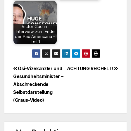
Victor Gao im
Interview zum Ende
der Pax Americana –
Teil 1
Beitragsnavigation
Ösi-Vizekanzler und
ACHTUNG REICHELT!
Gesundheitsminister –
Abschreckende
Selbstdarstellung
(Graus-Video)