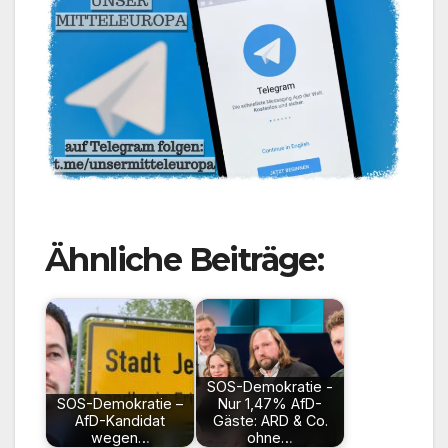
Ähnliche Beiträge:
SOS-Demokratie -
SOS-Demokratie –
Nur 1,47% AfD-
AfD-Kandidat
Gäste: ARD & Co.
wegen…
ohne…