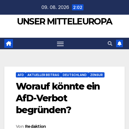
Zum
09. 08. 2026
2:02
Inhalt
UNSER MITTELEUROPA
springen
AFD
AKTUELLER BEITRAG
DEUTSCHLAND
ZENSUR
Worauf könnte ein
AfD-Verbot
begründen?
Von
Redaktion