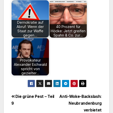
Demokratie auf
Abruf: Wenn der
40 Prozent für
Staat zur Waffe
Höcke: Jetzt greifen
gegen…
Spahn & Co. zur…
Provokateur
Alexander Eichwald
spricht von
gezielter…
Beitragsnavigation
Die grüne Pest – Teil
Anti-Woke-Backslash:
9
Neubrandenburg
verbietet