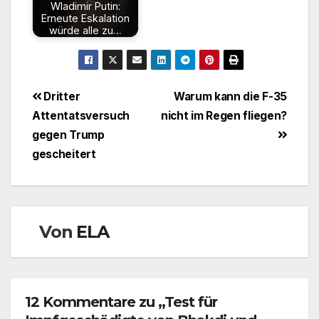
Wladimir Putin:
Erneute Eskalation
würde alle zu…
Beitragsnavigation
Dritter
Warum kann die F-35
Attentatsversuch
nicht im Regen fliegen?
gegen Trump
gescheitert
Von
ELA
12 Kommentare zu „Test für