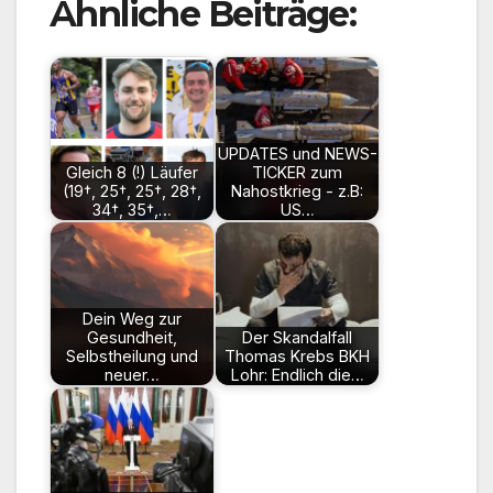
Ähnliche Beiträge:
UPDATES und NEWS-
Gleich 8 (!) Läufer
TICKER zum
(19†, 25†, 25†, 28†,
Nahostkrieg - z.B:
34†, 35†,…
US…
Dein Weg zur
Gesundheit,
Der Skandalfall
Selbstheilung und
Thomas Krebs BKH
neuer…
Lohr: Endlich die…