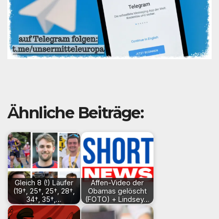
Ähnliche Beiträge:
Gleich 8 (!) Läufer
Affen-Video der
(19†, 25†, 25†, 28†,
Obamas gelöscht
34†, 35†,…
(FOTO) + Lindsey…