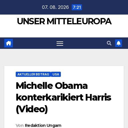
Zum
07. 08. 2026
7:21
Inhalt
UNSER MITTELEUROPA
springen
AKTUELLER BEITRAG
USA
Michelle Obama
konterkarikiert Harris
(Video)
Von
Redaktion Ungarn