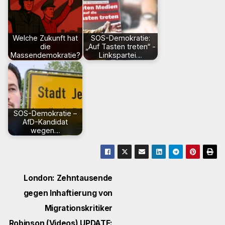
Welche Zukunft hat
SOS-Demokratie:
die
„Auf Tasten treten“ -
Massendemokratie?
Linkspartei…
SOS-Demokratie –
AfD-Kandidat
wegen…
Beitragsnavigation
London: Zehntausende
gegen Inhaftierung von
Migrationskritiker
Robinson (Videos) UPDATE: