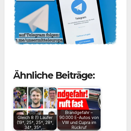
Ähnliche Beiträge:
Brandgefahr –
Gleich 8 (!) Läufer
90.000 E-Autos von
(19†, 25†, 25†, 28†,
VW und Cupra im
34†, 35†,…
Rückruf