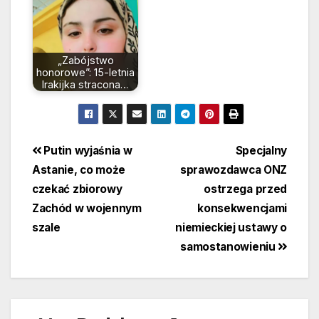
„Zabójstwo
honorowe”: 15-letnia
Irakijka stracona…
Beitragsnavigation
Putin wyjaśnia w
Specjalny
Astanie, co może
sprawozdawca ONZ
czekać zbiorowy
ostrzega przed
Zachód w wojennym
konsekwencjami
szale
niemieckiej ustawy o
samostanowieniu