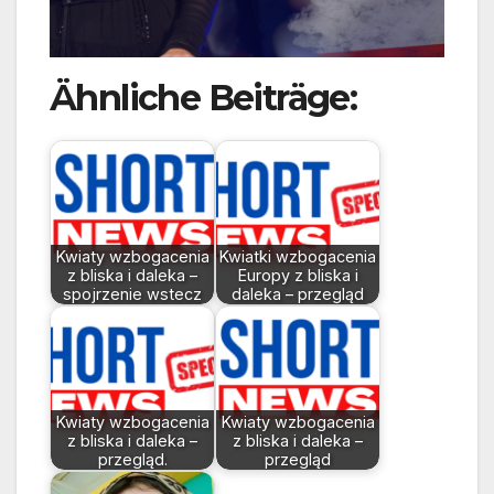
Ähnliche Beiträge:
Kwiaty wzbogacenia
Kwiatki wzbogacenia
z bliska i daleka –
Europy z bliska i
spojrzenie wstecz
daleka – przegląd
Kwiaty wzbogacenia
Kwiaty wzbogacenia
z bliska i daleka –
z bliska i daleka –
przegląd.
przegląd