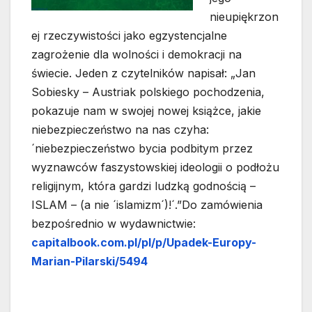
nieupiękrzon
ej rzeczywistości jako egzystencjalne
zagrożenie dla wolności i demokracji na
świecie. Jeden z czytelników napisał: „Jan
Sobiesky – Austriak polskiego pochodzenia,
pokazuje nam w swojej nowej książce, jakie
niebezpieczeństwo na nas czyha:
´niebezpieczeństwo bycia podbitym przez
wyznawców faszystowskiej ideologii o podłożu
religijnym, która gardzi ludzką godnością –
ISLAM – (a nie ´islamizm´)!´.”Do zamówienia
bezpośrednio w wydawnictwie:
capitalbook.com.pl/pl/p/Upadek-Europy-
Marian-Pilarski/5494