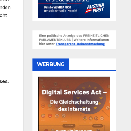
enden
cht
WERBUNG
ses.
r