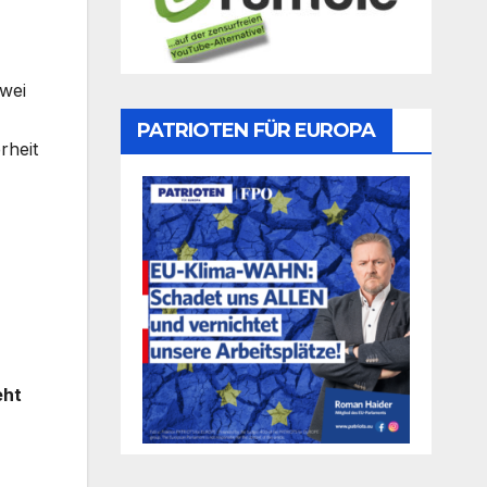
zwei
PATRIOTEN FÜR EUROPA
rheit
eht