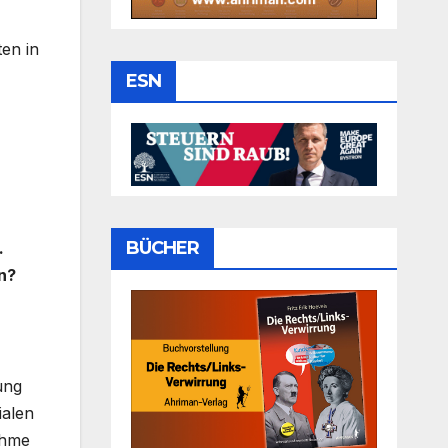
en in
ESN
BÜCHER
.
n?
ung
ialen
ahme