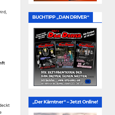
ird,
BUCHTIPP „DAN DRIVER“
nft
„Der Kärntner“ – Jetzt Online!
deckt
e