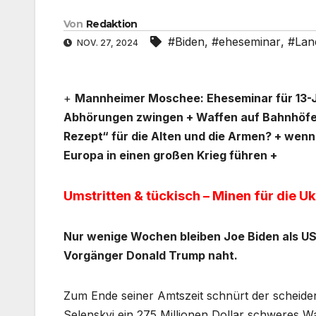
Von
Redaktion
#Biden
,
#eheseminar
,
#Lan
NOV. 27, 2024
+
Mannheimer Moschee: Eheseminar für 13-Jäh
Abhörungen zwingen + Waffen auf Bahnhöfen
Rezept“ für die Alten und die Armen? + wen
Europa in einen großen Krieg führen +
Umstritten & tückisch – Minen für die 
Nur wenige Wochen bleiben Joe Biden als US
Vorgänger Donald Trump naht.
Zum Ende seiner Amtszeit schnürt der scheid
Selenskyj ein 275 Millionen Dollar schweres Wa