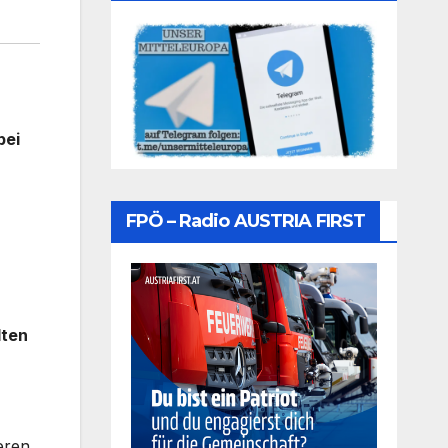
bei
FPÖ – Radio AUSTRIA FIRST
lten
eren