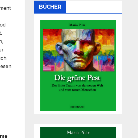
BÜCHER
ament
Tod
.
n,
er
ich
lesen
Name