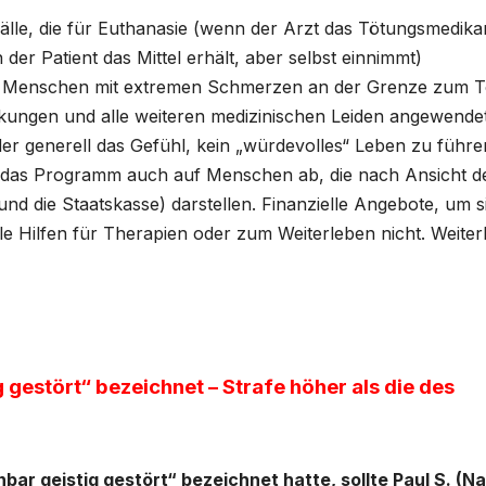
lle, die für Euthanasie (wenn der Arzt das Tötungsmedik
der Patient das Mittel erhält, aber selbst einnimmt)
 für Menschen mit extremen Schmerzen an der Grenze zum 
kungen und alle weiteren medizinischen Leiden angewendet
 generell das Gefühl, kein „würdevolles“ Leben zu führe
elt das Programm auch auf Menschen ab, die nach Ansicht d
und die Staatskasse) darstellen. Finanzielle Angebote, um s
le Hilfen für Therapien oder zum Weiterleben nicht. Weiter
g gestört“ bezeichnet – Strafe höher als die des
enbar geistig gestört“ bezeichnet hatte, sollte Paul S. (