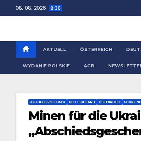
Zum
08. 08. 2026
8:36
Inhalt
springen
AKTUELL
ÖSTERREICH
DEUT
WYDANIE POLSKIE
AGB
NEWSLETTE
AKTUELLER BEITRAG
DEUTSCHLAND
ÖSTERREICH
SHORT N
Minen für die Ukra
„Abschiedsgesche