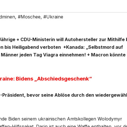
dminen
,
#Moschee
,
#Ukraine
rige + CDU-Ministerin will Autohersteller zur Mithilfe 
 bis Heiligabend verboten +Kanada: „Selbstmord auf
n Männer jeden Tag Viagra einnehmen! + Macron könnte
Ukraine: Bidens „Abschiedsgeschenk“
-Präsident, bevor seine Ablöse durch den wiedergewäh
ende Biden seinem ukrainischen Amtskollegen Wolodymyr
ffen-Hilfspaket. Darin ist auch eine Waffe enthalten, vor d