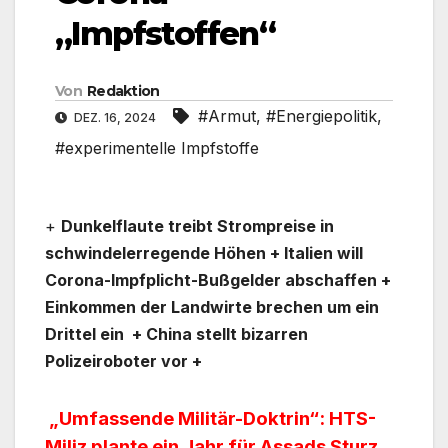
„Impfstoffen“
Von
Redaktion
#Armut
,
#Energiepolitik
,
DEZ. 16, 2024
#experimentelle Impfstoffe
+
Dunkelflaute treibt Strompreise in
schwindelerregende Höhen + Italien will
Corona-Impfplicht-Bußgelder abschaffen +
Einkommen der Landwirte brechen um ein
Drittel ein + China stellt bizarren
Polizeiroboter vor +
„Umfassende Militär-Doktrin“: HTS-
Miliz plante ein Jahr für Assads Sturz