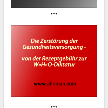
***
***