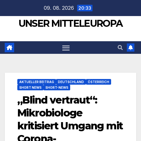
Zum
09. 08. 2026
20:33
Inhalt
UNSER MITTELEUROPA
springen
AKTUELLER BEITRAG
DEUTSCHLAND
ÖSTERREICH
SHORT NEWS
SHORT-NEWS
„Blind vertraut“:
Mikrobiologe
kritisiert Umgang mit
Corona-