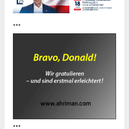
***
***