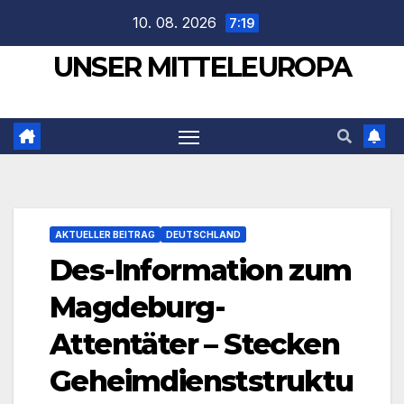
Zum
10. 08. 2026
7:19
Inhalt
UNSER MITTELEUROPA
springen
AKTUELLER BEITRAG
DEUTSCHLAND
Des-Information zum
Magdeburg-
Attentäter – Stecken
Geheimdienststruktu