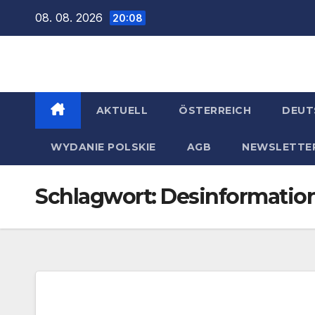
Zum
08. 08. 2026
20:08
Inhalt
springen
AKTUELL
ÖSTERREICH
DEUT
WYDANIE POLSKIE
AGB
NEWSLETTE
Schlagwort:
Desinformatio