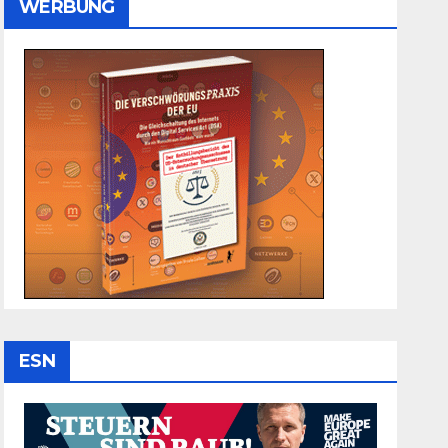
WERBUNG
ESN