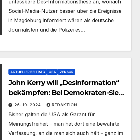
unfassbare Des-Informationsthese an, wonach
Social-Media-Nutzer besser über die Ereignisse
in Magdeburg informiert wären als deutsche
Journalisten und die Polizei es…
AKTUELLER BEITRAG
USA
ZENSUR
John Kerry will „Desinformation“
bekämpfen: Bei Demokraten-Sieg
könnte man US-Verfassung
26. 10. 2024
REDAKTION
„ändern“
Bisher galten die USA als Garant für
Meinungsfreiheit – man hat dort eine bewährte
Verfassung, an die man sich auch hält – ganz im