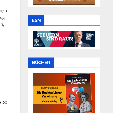
nęło
ują
ESN
ch,
BÜCHER
e po