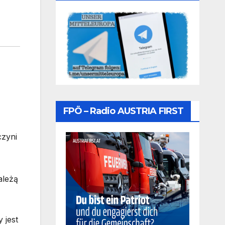
FPÖ – Radio AUSTRIA FIRST
czyni
ależą
 jest