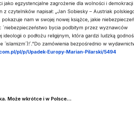
i jako egzystencjalne zagrożenie dla wolności i demokracji
n z czytelników napisał: „Jan Sobiesky – Austriak polskieg
 pokazuje nam w swojej nowej książce, jakie niebezpiecze
: ´niebezpieczeństwo bycia podbitym przez wyznawców
j ideologii o podłożu religijnym, która gardzi ludzką godnoś
ie ´islamizm´)!´.”Do zamówienia bezpośrednio w wydawnictw
com.pl/pl/p/Upadek-Europy-Marian-Pilarski/5494
żka. Może wkrótce i w Polsce…