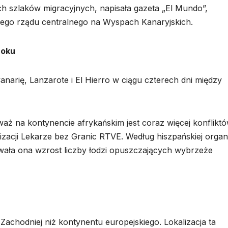
ch szlaków migracyjnych, napisała gazeta „El Mundo”,
kiego rządu centralnego na Wyspach Kanaryjskich.
roku
narię, Lanzarote i El Hierro w ciągu czterech dni między
waż na kontynencie afrykańskim jest coraz więcej konfliktó
nizacji Lekarze bez Granic RTVE. Według hiszpańskiej organi
ła ona wzrost liczby łodzi opuszczających wybrzeże
Zachodniej niż kontynentu europejskiego. Lokalizacja ta