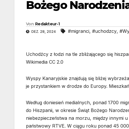
Bożego Narodzeni
Von
Redakteur-1
#migranci
,
#uchodzcy
,
#Wy
DEZ. 28, 2024
Uchodźcy z łodzi na tle zbliżającego się hisz
Wikimedia CC 2.0
Wyspy Kanaryjskie znajdują się bliżej wybrzeża
je przystankiem w drodze do Europy. Mieszkań
Według doniesień medialnych, ponad 1700 migr
do Hiszpanii, w okresie Świąt Bożego Narodz
niebezpieczeństwa na morzu, między innymi u
państwowy RTVE. W ciągu roku ponad 45 000 os