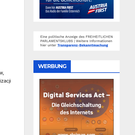
WERBUNG
w,
zacji