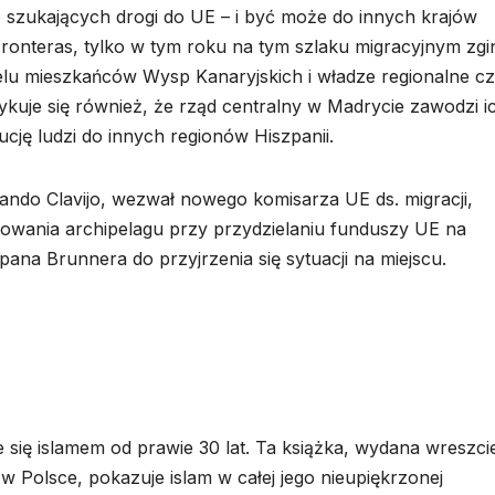
b szukających drogi do UE – i być może do innych krajów
onteras, tylko w tym roku na tym szlaku migracyjnym zgi
ielu mieszkańców Wysp Kanaryjskich i władze regionalne cz
ykuje się również, że rząd centralny w Madrycie zawodzi i
ucję ludzi do innych regionów Hiszpanii.
ndo Clavijo, wezwał nowego komisarza UE ds. migracji,
owania archipelagu przy przydzielaniu funduszy UE na
ana Brunnera do przyjrzenia się sytuacji na miejscu.
 się islamem od prawie 30 lat. Ta książka, wydana wreszci
w Polsce, pokazuje islam w całej jego nieupiękrzonej