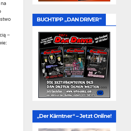
 na
o
ństwo
BUCHTIPP „DAN DRIVER“
cią –
ie:
„Der Kärntner“ – Jetzt Online!