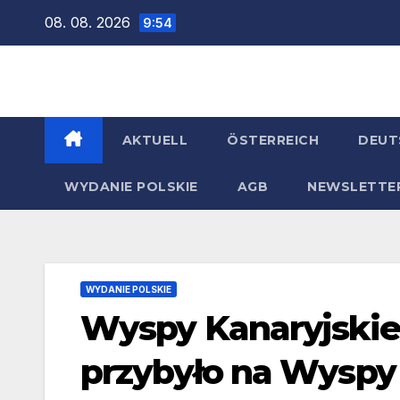
Zum
08. 08. 2026
9:54
Inhalt
springen
AKTUELL
ÖSTERREICH
DEUT
WYDANIE POLSKIE
AGB
NEWSLETTE
WYDANIE POLSKIE
Wyspy Kanaryjskie
przybyło na Wyspy 