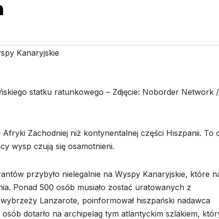
a
spy Kanaryjskie
pańskiego statku ratunkowego – Zdjęcie: Noborder Network /
 Afryki Zachodniej niż kontynentalnej części Hiszpanii. To 
cy wysp czują się osamotnieni.
antów przybyło nielegalnie na Wyspy Kanaryjskie, które n
enia. Ponad 500 osób musiało zostać uratowanych z
 wybrzeży Lanzarote, poinformował hiszpański nadawca
ób dotarło na archipelag tym atlantyckim szlakiem, który