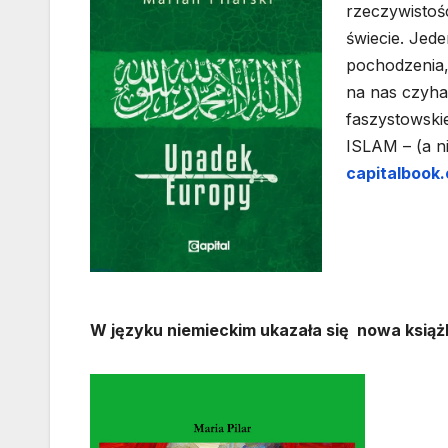
rzeczywistośc
świecie. Jede
pochodzenia,
na nas czyha
faszystowskie
ISLAM – (a n
capitalbook.
W języku niemieckim ukazała się nowa ksią