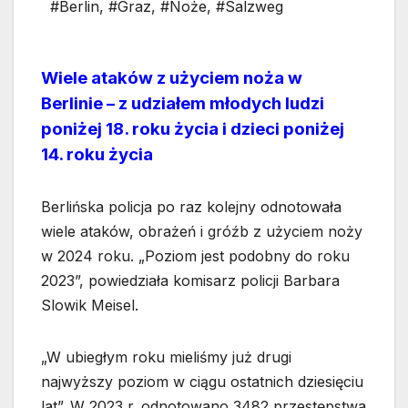
#Berlin
,
#Graz
,
#Noże
,
#Salzweg
Wiele ataków z użyciem noża w
Berlinie – z udziałem młodych ludzi
poniżej 18. roku życia i dzieci poniżej
14. roku życia
Berlińska policja po raz kolejny odnotowała
wiele ataków, obrażeń i gróźb z użyciem noży
w 2024 roku. „Poziom jest podobny do roku
2023”, powiedziała komisarz policji Barbara
Slowik Meisel.
„W ubiegłym roku mieliśmy już drugi
najwyższy poziom w ciągu ostatnich dziesięciu
lat”. W 2023 r. odnotowano 3482 przestępstwa