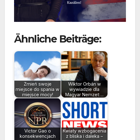
Ähnliche Beiträge:
Zmień swoje
Wiktor Orbán w
miejsce do spania w
wywiadzie dla
miejsce mocy!
Magyar Nemzet:…
Victor Gao o
Kwiaty wzbogacenia
konsekwencjach
z bliska i daleka –