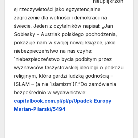
nieupiękrzon
ej rzeczywistości jako egzystencjalne
zagrożenie dla wolności i demokracji na
świecie. Jeden z czytelników napisał: „Jan
Sobiesky – Austriak polskiego pochodzenia,
pokazuje nam w swojej nowej książce, jakie
niebezpieczeństwo na nas czyha:
´niebezpieczeństwo bycia podbitym przez
wyznawców faszystowskiej ideologii o podłożu
religijnym, która gardzi ludzką godnością –
ISLAM – (a nie ´islamizm´)!´.”Do zamówienia
bezpośrednio w wydawnictwie:
capitalbook.com.pl/pl/p/Upadek-Europy-
Marian-Pilarski/5494