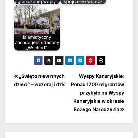
ograniczonej wojny…
spojrzenie wstecz
Islamistyczny
Zachód jest stracony
– „Wschód”:…
Beitragsnavigation
„Święto niewinnych
Wyspy Kanaryjskie:
dzieci” – wczoraj i dziś
Ponad 1700 migrantów
przybyło na Wyspy
Kanaryjskie w okresie
Bożego Narodzenia