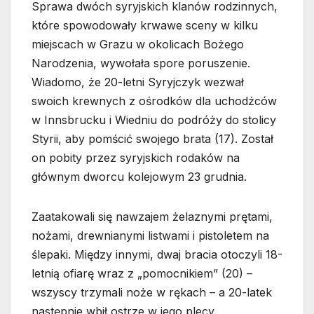
Sprawa dwóch syryjskich klanów rodzinnych,
które spowodowały krwawe sceny w kilku
miejscach w Grazu w okolicach Bożego
Narodzenia, wywołała spore poruszenie.
Wiadomo, że 20-letni Syryjczyk wezwał
swoich krewnych z ośrodków dla uchodźców
w Innsbrucku i Wiedniu do podróży do stolicy
Styrii, aby pomścić swojego brata (17). Został
on pobity przez syryjskich rodaków na
głównym dworcu kolejowym 23 grudnia.
Zaatakowali się nawzajem żelaznymi prętami,
nożami, drewnianymi listwami i pistoletem na
ślepaki. Między innymi, dwaj bracia otoczyli 18-
letnią ofiarę wraz z „pomocnikiem” (20) –
wszyscy trzymali noże w rękach – a 20-latek
następnie wbił ostrze w jego plecy.