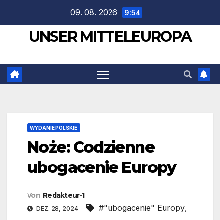
Zum
09. 08. 2026
9:54
Inhalt
UNSER MITTELEUROPA
springen
WYDANIE POLSKIE
Noże: Codzienne
ubogacenie Europy
Von
Redakteur-1
#"ubogacenie" Europy
,
DEZ. 28, 2024