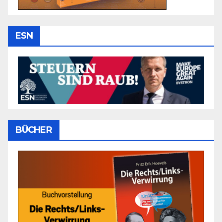
ESN
BÜCHER