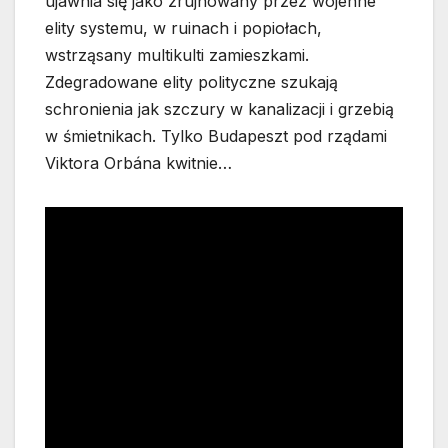
ujawnia się jako zrujnowany przez wojenne
elity systemu, w ruinach i popiołach,
wstrząsany multikulti zamieszkami.
Zdegradowane elity polityczne szukają
schronienia jak szczury w kanalizacji i grzebią
w śmietnikach. Tylko Budapeszt pod rządami
Viktora Orbána kwitnie…