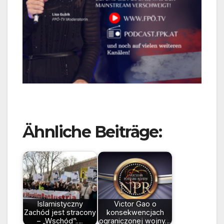
Ähnliche Beiträge:
Islamistyczny
Victor Gao o
Zachód jest stracony
konsekwencjach
– „Wschód”:…
ograniczonej wojny…