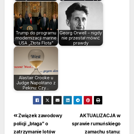
Trump do programu
Georg Orwell – nigdy
modernizacji marine
nie przestał mówić
USA „Złota Flota”
prawdy
Alastair Crooke u
Judge Napolitano z
Pekinu: Czy…
Beitragsnavigation
Związek zawodowy
AKTUALIZACJA w
policji „błaga” o
sprawie rumuńskiego
zatrzymanie lotów
zamachu stanu: