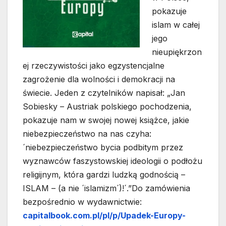
pokazuje
islam w całej
jego
nieupiękrzon
ej rzeczywistości jako egzystencjalne
zagrożenie dla wolności i demokracji na
świecie. Jeden z czytelników napisał: „Jan
Sobiesky – Austriak polskiego pochodzenia,
pokazuje nam w swojej nowej książce, jakie
niebezpieczeństwo na nas czyha:
´niebezpieczeństwo bycia podbitym przez
wyznawców faszystowskiej ideologii o podłożu
religijnym, która gardzi ludzką godnością –
ISLAM – (a nie ´islamizm´)!´.”Do zamówienia
bezpośrednio w wydawnictwie:
capitalbook.com.pl/pl/p/Upadek-Europy-