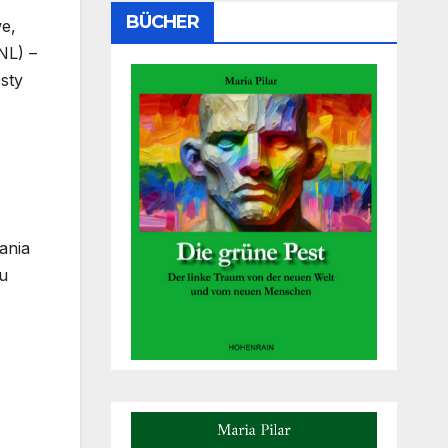
BÜCHER
we,
NL) –
sty
ania
u