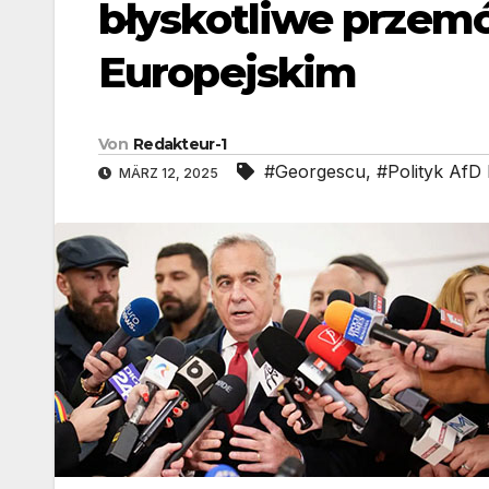
błyskotliwe przem
Europejskim
Von
Redakteur-1
#Georgescu
,
#Polityk AfD
MÄRZ 12, 2025