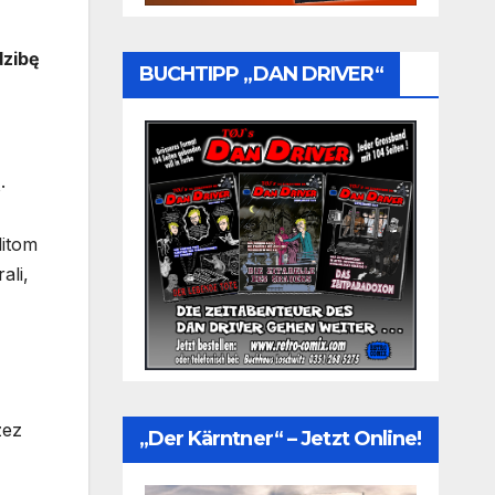
dzibę
BUCHTIPP „DAN DRIVER“
.
litom
ali,
zez
„Der Kärntner“ – Jetzt Online!