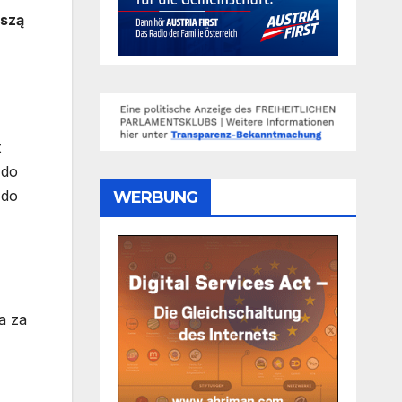
szą
t
 do
 do
WERBUNG
a za