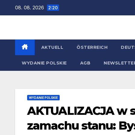
Zum
08. 08. 2026
2:20
Inhalt
springen
AKTUELL
ÖSTERREICH
DEUT
WYDANIE POLSKIE
AGB
NEWSLETTE
WYDANIE POLSKIE
AKTUALIZACJA w s
zamachu stanu: By