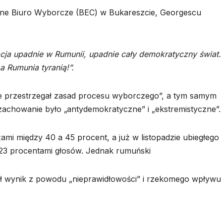
lne Biuro Wyborcze (BEC) w Bukareszcie, Georgescu
acja upadnie w Rumunii, upadnie cały demokratyczny świat.
a Rumunia tyranią!”.
ie przestrzegał zasad procesu wyborczego”, a tym samym
achowanie było „antydemokratyczne” i „ekstremistyczne”.
mi między 40 a 45 procent, a już w listopadzie ubiegłego
23 procentami głosów. Jednak rumuński
ił wynik z powodu „nieprawidłowości” i rzekomego wpływu