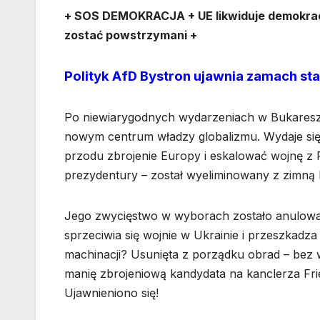
+ SOS DEMOKRACJA + UE likwiduje demokr
zostać powstrzymani +
Polityk AfD Bystron ujawnia zamach st
Po niewiarygodnych wydarzeniach w Bukareszcie
nowym centrum władzy globalizmu. Wydaje si
przodu zbrojenie Europy i eskalować wojnę z
prezydentury – został wyeliminowany z zimną 
Jego zwycięstwo w wyborach zostało anulowa
sprzeciwia się wojnie w Ukrainie i przeszkad
machinacji? Usunięta z porządku obrad – bez w
manię zbrojeniową kandydata na kanclerza Fri
Ujawnieniono się!