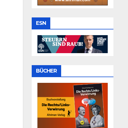
ESN
BÜCHER