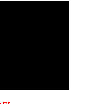
. +++