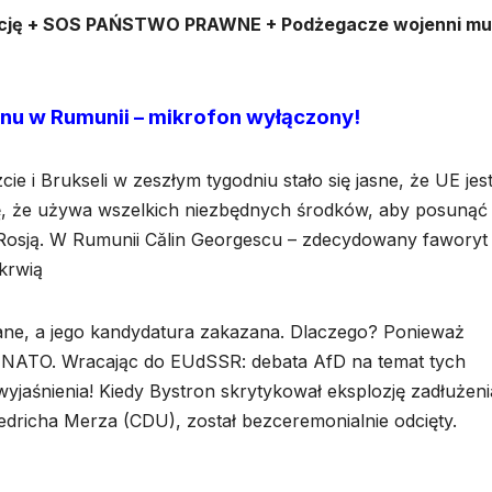
ację + SOS PAŃSTWO PRAWNE + Podżegacze wojenni mu
anu w Rumunii – mikrofon wyłączony!
 i Brukseli w zeszłym tygodniu stało się jasne, że UE jes
ę, że używa wszelkich niezbędnych środków, aby posunąć
 Rosją. W Rumunii Călin Georgescu – zdecydowany faworyt
krwią
ne, a jego kandydatura zakazana. Dlaczego? Ponieważ
za NATO. Wracając do EUdSSR: debata AfD na temat tych
yjaśnienia! Kiedy Bystron skrytykował eksplozję zadłużeni
edricha Merza (CDU), został bezceremonialnie odcięty.