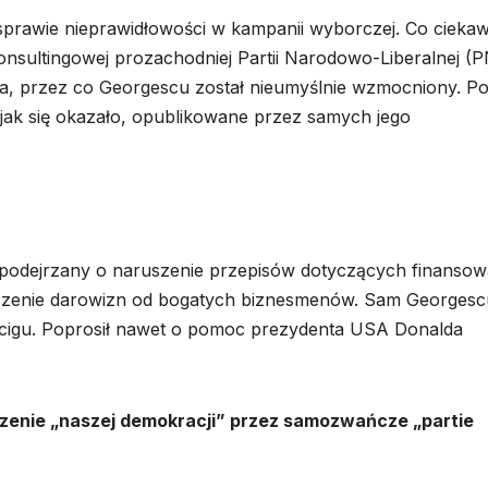
w sprawie nieprawidłowości w kampanii wyborczej. Co cieka
onsultingowej prozachodniej Partii Narodowo-Liberalnej (P
ata, przez co Georgescu został nieumyślnie wzmocniony. Po
, jak się okazało, opublikowane przez samych jego
 podejrzany o naruszenie przepisów dotyczących finansow
szenie darowizn od bogatych biznesmenów. Sam Georgesc
ścigu. Poprosił nawet o pomoc prezydenta USA Donalda
enie „naszej demokracji” przez samozwańcze „partie