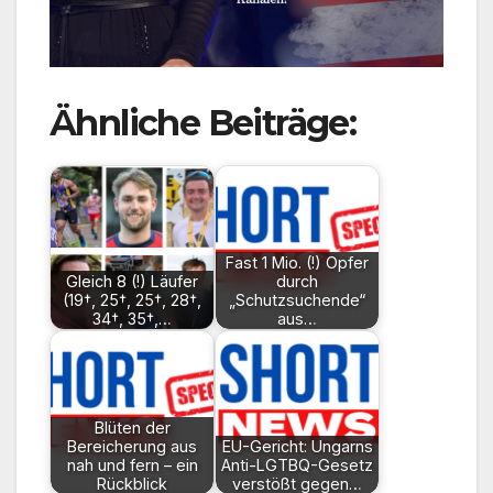
Ähnliche Beiträge:
Fast 1 Mio. (!) Opfer
Gleich 8 (!) Läufer
durch
(19†, 25†, 25†, 28†,
„Schutzsuchende“
34†, 35†,…
aus…
Blüten der
Bereicherung aus
EU-Gericht: Ungarns
nah und fern – ein
Anti-LGTBQ-Gesetz
Rückblick
verstößt gegen…