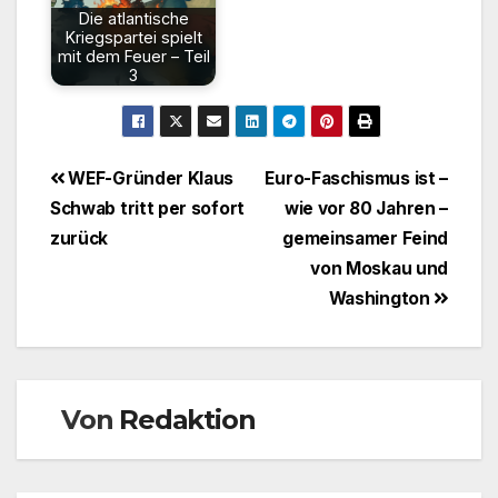
Die atlantische
Kriegspartei spielt
mit dem Feuer – Teil
3
Beitragsnavigation
WEF-Gründer Klaus
Euro-Faschismus ist –
Schwab tritt per sofort
wie vor 80 Jahren –
zurück
gemeinsamer Feind
von Moskau und
Washington
Von
Redaktion