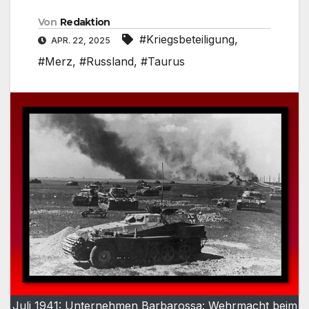
Von
Redaktion
#Kriegsbeteiligung
,
APR. 22, 2025
#Merz
,
#Russland
,
#Taurus
Juli 1941: Unternehmen Barbarossa: Wehrmacht beim