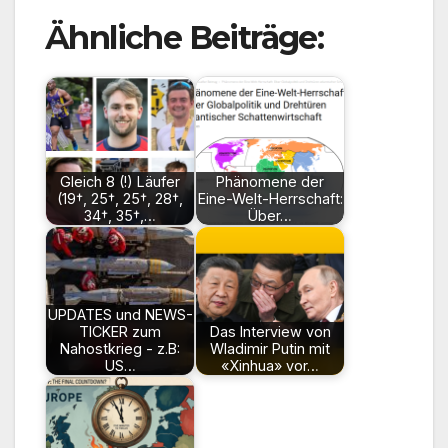
Ähnliche Beiträge:
Gleich 8 (!) Läufer
Phänomene der
(19†, 25†, 25†, 28†,
Eine-Welt-Herrschaft:
34†, 35†,…
Über…
UPDATES und NEWS-
TICKER zum
Das Interview von
Nahostkrieg - z.B:
Wladimir Putin mit
US…
«Xinhua» vor…