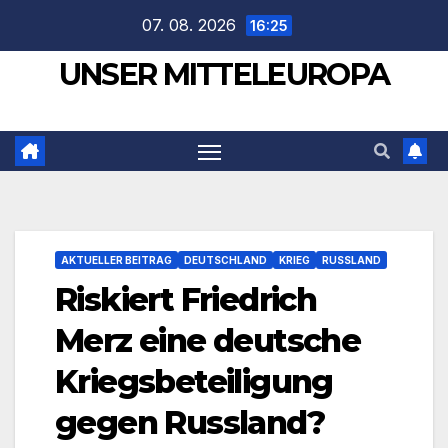
Zum
07. 08. 2026
16:25
Inhalt
UNSER MITTELEUROPA
springen
AKTUELLER BEITRAG
DEUTSCHLAND
KRIEG
RUSSLAND
Riskiert Friedrich
Merz eine deutsche
Kriegsbeteiligung
gegen Russland?