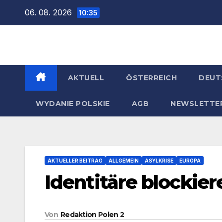
Zum
06. 08. 2026
10:35
Inhalt
springen
AKTUELL
ÖSTERREICH
DEUT
WYDANIE POLSKIE
AGB
NEWSLETTE
AKTUELLER BEITRAG
ALLGEMEIN
ASYLKRISE
EUROPA
Identitäre blockie
Von
Redaktion Polen 2