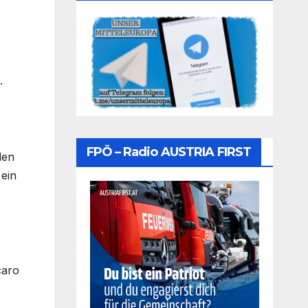
.
FPÖ – Radio AUSTRIA FIRST
den
 ein
caro