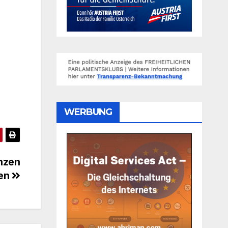
WERBUNG
nzen
den