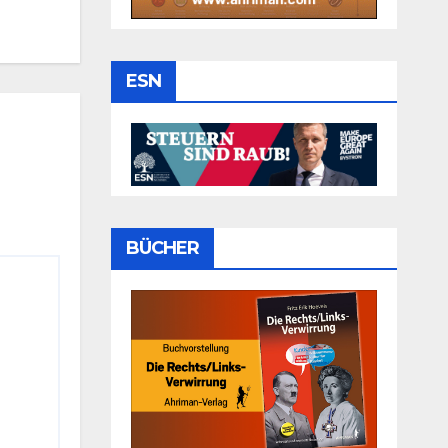
ESN
BÜCHER