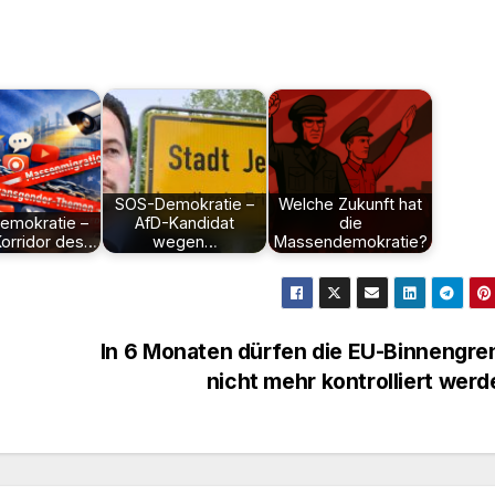
SOS-Demokratie –
Welche Zukunft hat
emokratie –
AfD-Kandidat
die
 Korridor des…
wegen…
Massendemokratie?
In 6 Monaten dürfen die EU-Binnengre
nicht mehr kontrolliert wer