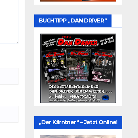
BUCHTIPP „DAN DRIVER“
„Der Kärntner“ – Jetzt Online!