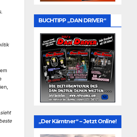
s.
BUCHTIPP „DAN DRIVER“
itik
dem
e
ien,
sieht
beste
„Der Kärntner“ – Jetzt Online!