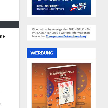
ine
WERBUNG
e
er