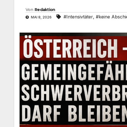
Von
Redaktion
#Intensivtäter
,
#keine Absch
MAI 8, 2026