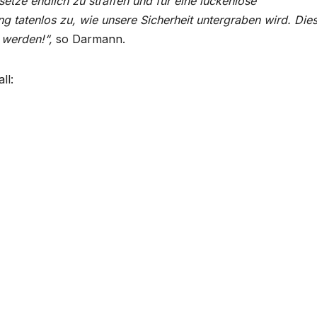
setze endlich zu straffen und für eine lückenlose
g tatenlos zu, wie unsere Sicherheit untergraben wird. Die
 werden!“,
so Darmann.
ll: