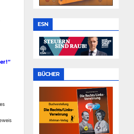
,
ESN
er!“
BÜCHER
des
eweis