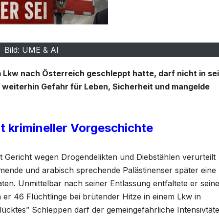
Bild: UME & AI
m Lkw nach Österreich geschleppt hatte, darf nicht in se
weiterhin Gefahr für Leben, Sicherheit und mangelde
it krimineller Vorgeschichte
 Gericht wegen Drogendelikten und Diebstählen verurteilt
mmende und arabisch sprechende Palästinenser später eine
en. Unmittelbar nach seiner Entlassung entfaltete er sein
 er 46 Flüchtlinge bei brütender Hitze in einem Lkw in
glücktes” Schleppen darf der gemeingefährliche Intensivtät