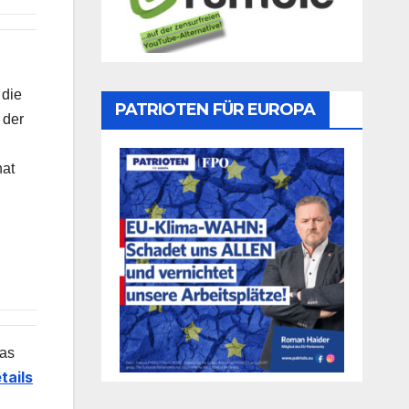
 die
PATRIOTEN FÜR EUROPA
 der
hat
das
tails