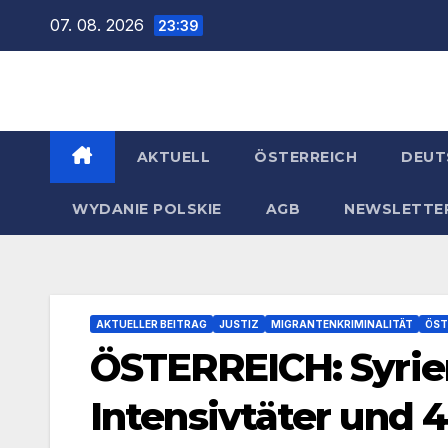
Zum
07. 08. 2026
23:39
Inhalt
springen
AKTUELL
ÖSTERREICH
DEUT
WYDANIE POLSKIE
AGB
NEWSLETTE
AKTUELLER BEITRAG
JUSTIZ
MIGRANTENKRIMINALITÄT
ÖST
ÖSTERREICH: Syrien
Intensivtäter und 