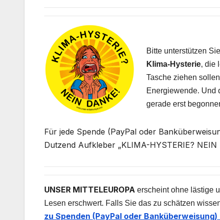
Bitte unterstützen S
Klima-Hysterie
, die
Tasche ziehen sollen,
Energiewende. Und da
gerade erst begonne
Für jede Spende (PayPal oder Banküberweisung
Dutzend Aufkleber „KLIMA-HYSTERIE? NEIN D
UNSER MITTELEUROPA
erscheint ohne lästige u
Lesen erschwert. Falls Sie das zu schätzen wissen
zu Spenden (PayPal oder Banküberweisung) 