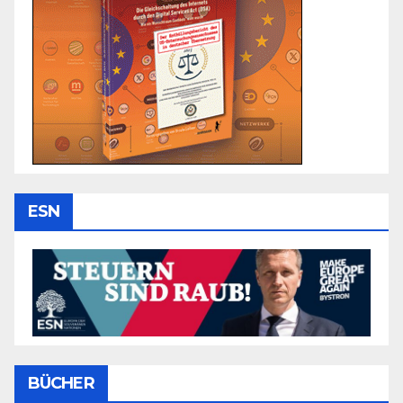
ESN
BÜCHER