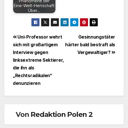
Phänomene der
Eine-Welt-Herrschaft:
Über…
Beitragsnavigation
Uni-Professor wehrt
Gesinnungstäter
sich mit großartigem
härter bald bestraft als
Interview gegen
Vergewaltiger?
linksextreme Sektierer,
die ihn als
„Rechtsradikalen“
denunzieren
Von
Redaktion Polen 2