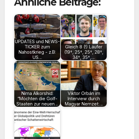
Ähnliche Beiträge:
UPDATES und NEWS-
TICKER zum
Gleich 8 (!) Läufer
Nahostkrieg - z.B:
(19†, 25†, 25†, 28†,
US…
34†, 35†,…
Nima Alkorshid:
Viktor Orbán im
“Möchten die Golf-
Interview durch
Staaten zur neuen…
Magyar Nemzet:…