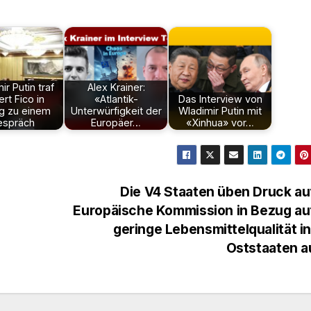
ir Putin traf
Alex Krainer:
rt Fico in
«Atlantik-
Das Interview von
g zu einem
Unterwürfigkeit der
Wladimir Putin mit
espräch
Europäer…
«Xinhua» vor…
Die V4 Staaten üben Druck au
Europäische Kommission in Bezug au
geringe Lebensmittelqualität i
Oststaaten 