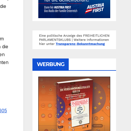
die
am
 die
ren
nten
WERBUNG
605