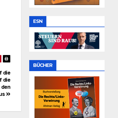
ESN
BÜCHER
f die
f die
n den
aus