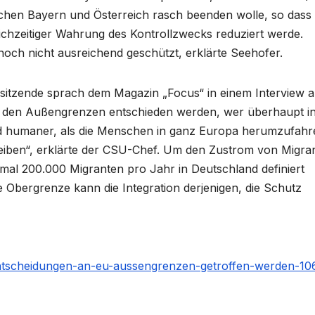
chen Bayern und Österreich rasch beenden wolle, so dass 
eichzeitiger Wahrung des Kontrollzwecks reduziert werde.
noch nicht ausreichend geschützt, erklärte Seehofer.
sitzende sprach dem Magazin „Focus“ in einem Interview 
 den Außengrenzen entschieden werden, wer überhaupt in
r und humaner, als die Menschen in ganz Europa herumzufah
leiben“, erklärte der CSU-Chef. Um den Zustrom von Migra
imal 200.000 Migranten pro Jahr in Deutschland definiert
Obergrenze kann die Integration derjenigen, die Schutz
-entscheidungen-an-eu-aussengrenzen-getroffen-werden-10