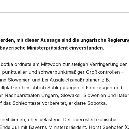
erden, mit dieser Aussage sind die ungarische Regierun
 bayerische Ministerpräsident einverstanden.
obotka ordnete am Mittwoch zur stetigen Verringerung der
er, punktueller und schwerpunktmäßiger Großkontrollen –
und Slowenien und bei Ausgleichsmaßnahmen z.B.
ollplätzen hinsichtlich Schleppungen in Fahrzeugen und
er Nachbarstaaten Ungarn, Slowakei, Slowenien und Italie
f das Schlechteste vorbereitet, erklärte Sobotka.
erheit dienen, eher belastend. Der oberösterreichische
de Juli mit Bayerns Ministerpräsident, Horst Seehofer (