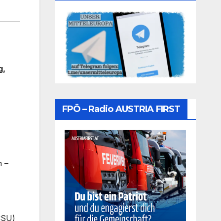
g,
FPÖ – Radio AUSTRIA FIRST
n –
CSU)