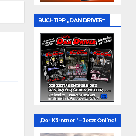
BUCHTIPP „DAN DRIVER“
„Der Kärntner“ – Jetzt Online!