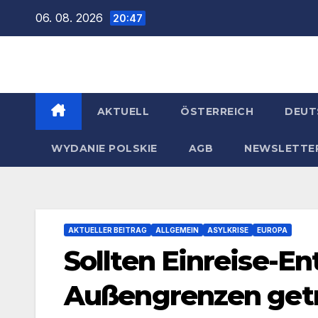
Zum
06. 08. 2026
20:47
Inhalt
springen
AKTUELL
ÖSTERREICH
DEUT
WYDANIE POLSKIE
AGB
NEWSLETTE
AKTUELLER BEITRAG
ALLGEMEIN
ASYLKRISE
EUROPA
Sollten Einreise-E
Außengrenzen get