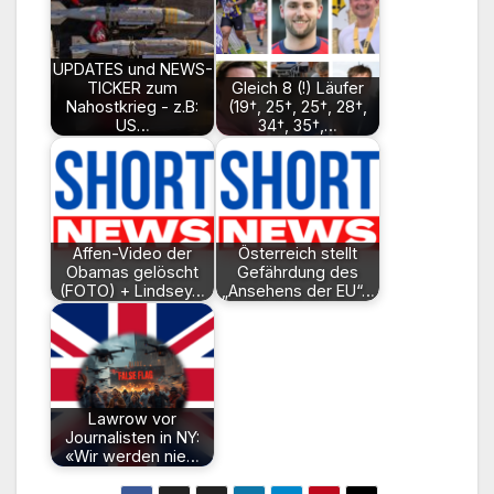
UPDATES und NEWS-
TICKER zum
Gleich 8 (!) Läufer
Nahostkrieg - z.B:
(19†, 25†, 25†, 28†,
US…
34†, 35†,…
Affen-Video der
Österreich stellt
Obamas gelöscht
Gefährdung des
(FOTO) + Lindsey…
„Ansehens der EU“…
Lawrow vor
Journalisten in NY:
«Wir werden nie…