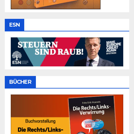
ESN
BÜCHER