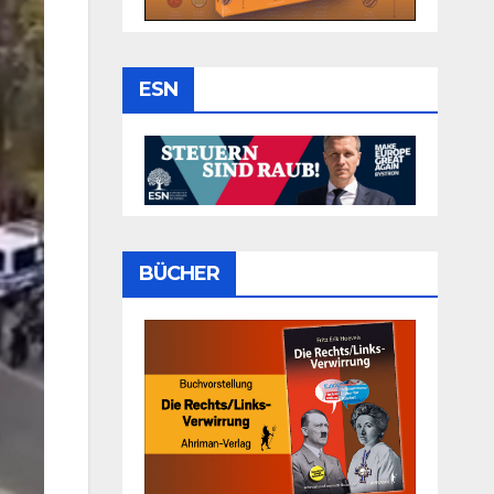
ESN
BÜCHER