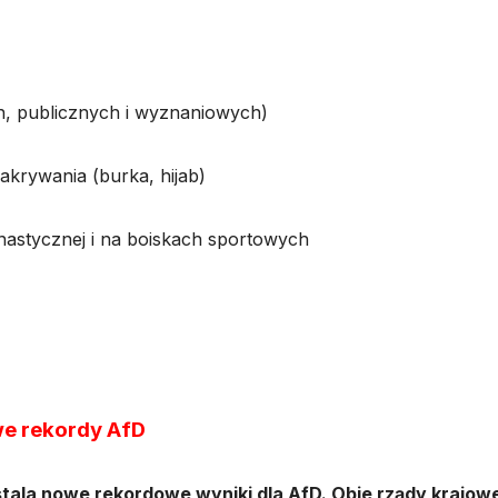
h, publicznych i wyznaniowych)
akrywania (burka, hijab)
mnastycznej i na boiskach sportowych
we rekordy AfD
tala nowe rekordowe wyniki dla AfD. Obie rządy krajow