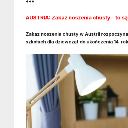
+++
AUSTRIA: Zakaz noszenia chusty – to s
Zakaz noszenia chusty w Austrii rozpoczyna
szkołach dla dziewcząt do ukończenia 14. rok