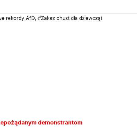
e rekordy AfD
,
#Zakaz chust dla dziewcząt
niepożądanym demonstrantom