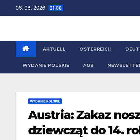
Zum
06. 08. 2026
21:08
Inhalt
springen
AKTUELL
ÖSTERREICH
DEUT
WYDANIE POLSKIE
AGB
NEWSLETTE
WYDANIE POLSKIE
Austria: Zakaz nosz
dziewcząt do 14. ro