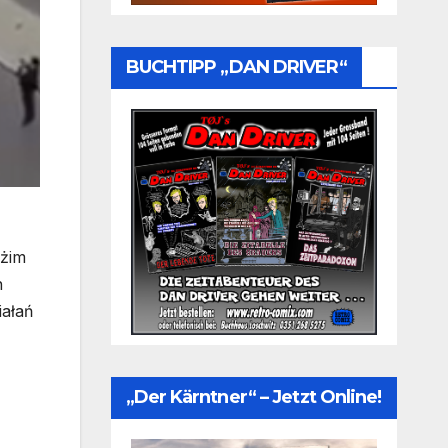
BUCHTIPP „DAN DRIVER“
eżim
h
ałań
„Der Kärntner“ – Jetzt Online!