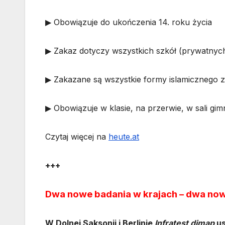
▶ Obowiązuje do ukończenia 14. roku życia
▶ Zakaz dotyczy wszystkich szkół (prywatnyc
▶ Zakazane są wszystkie formy islamicznego z
▶ Obowiązuje w klasie, na przerwie, w sali gi
Czytaj więcej na
heute.at
+++
Dwa nowe badania w krajach – dwa no
W Dolnej Saksonii i Berlinie
Infratest dimap
us