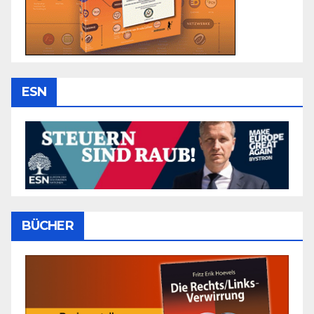
ESN
BÜCHER