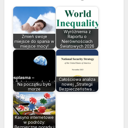
Wyróżnienia z
Zmień swoje
Raportu o
miejsce do spania w
Nierównościach
miejsce mocy!
Światowych 2026
Całościowa analiza
Na początku było
nowej „Strategii
morze
Bezpieczeństwa…
Kasyno internetowe
w podróży:
Bezpieczne porady i