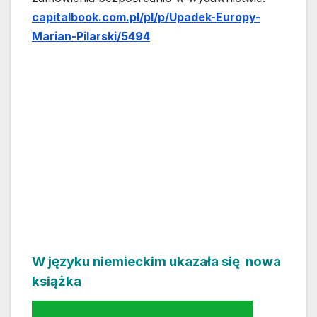
capitalbook.com.pl/pl/p/Upadek-Europy-
Marian-Pilarski/5494
W języku niemieckim ukazała się nowa
książka