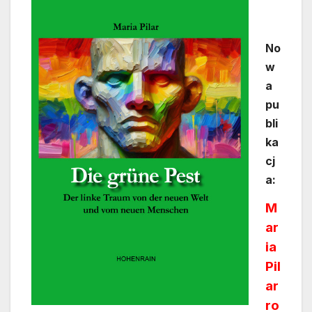
No
w
a
pu
bli
ka
cj
a:
M
ar
ia
Pil
ar
ro