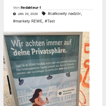
Von
Redakteur-1
#całkowity nadzór
,
JAN. 20, 2026
#markety REWE
,
#Test