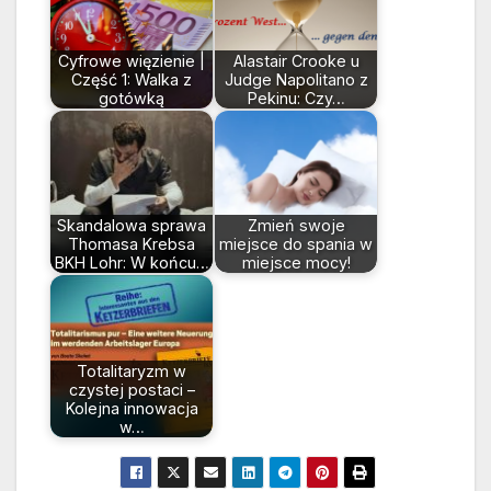
Cyfrowe więzienie |
Alastair Crooke u
Część 1: Walka z
Judge Napolitano z
gotówką
Pekinu: Czy…
Skandalowa sprawa
Zmień swoje
Thomasa Krebsa
miejsce do spania w
BKH Lohr: W końcu…
miejsce mocy!
Totalitaryzm w
czystej postaci –
Kolejna innowacja
w…