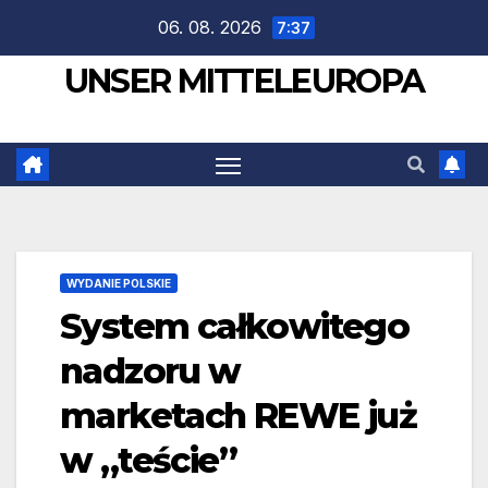
Zum
06. 08. 2026
7:37
Inhalt
UNSER MITTELEUROPA
springen
WYDANIE POLSKIE
System całkowitego
nadzoru w
marketach REWE już
w „teście”