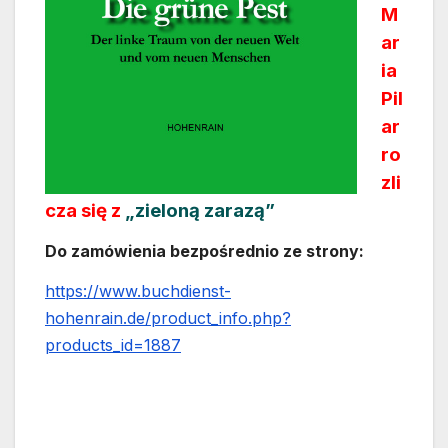
M
ar
ia
Pil
ar
ro
zli
cza się z
„zieloną zarazą”
Do zamówienia bezpośrednio ze strony:
https://www.buchdienst-
hohenrain.de/product_info.php?
products_id=1887