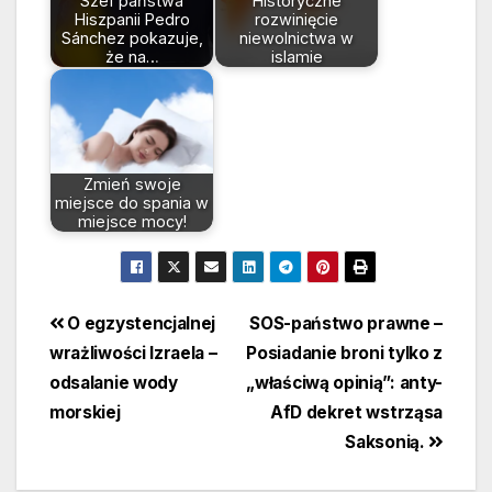
Szef państwa
Historyczne
Hiszpanii Pedro
rozwinięcie
Sánchez pokazuje,
niewolnictwa w
że na…
islamie
Zmień swoje
miejsce do spania w
miejsce mocy!
Beitragsnavigation
O egzystencjalnej
SOS-państwo prawne –
wrażliwości Izraela –
Posiadanie broni tylko z
odsalanie wody
„właściwą opinią”: anty-
morskiej
AfD dekret wstrząsa
Saksonią.