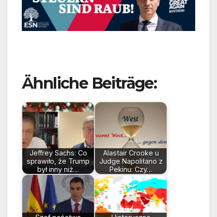
Ähnliche Beiträge:
Jeffrey Sachs: Co
Alastair Crooke u
sprawiło, że Trump
Judge Napolitano z
był inny niż…
Pekinu: Czy…