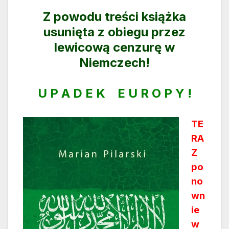
Z powodu treści książka
usunięta z obiegu przez
lewicową cenzurę w
Niemczech!
U P A D E K E U R O P Y !
TE
RA
Z
po
no
wn
ie
w