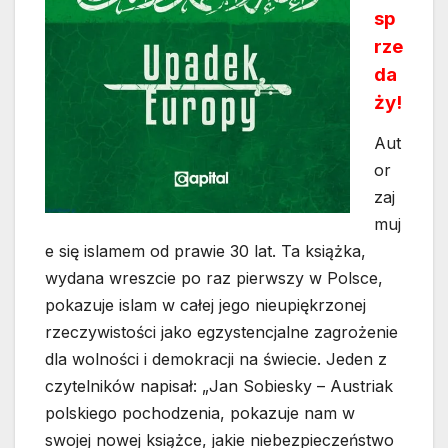
sp
rze
da
ży!
Aut
or
zaj
muj
e się islamem od prawie 30 lat. Ta książka,
wydana wreszcie po raz pierwszy w Polsce,
pokazuje islam w całej jego nieupiękrzonej
rzeczywistości jako egzystencjalne zagrożenie
dla wolności i demokracji na świecie. Jeden z
czytelników napisał: „Jan Sobiesky – Austriak
polskiego pochodzenia, pokazuje nam w
swojej nowej książce, jakie niebezpieczeństwo