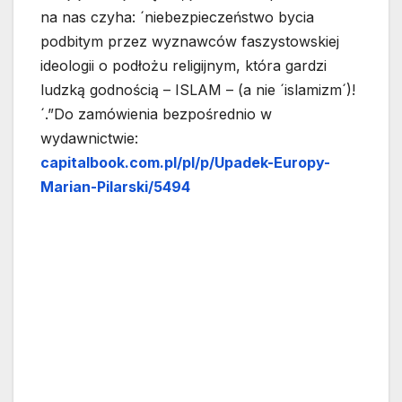
na nas czyha: ´niebezpieczeństwo bycia
podbitym przez wyznawców faszystowskiej
ideologii o podłożu religijnym, która gardzi
ludzką godnością – ISLAM – (a nie ´islamizm´)!
´.”Do zamówienia bezpośrednio w
wydawnictwie:
capitalbook.com.pl/pl/p/Upadek-Europy-
Marian-Pilarski/5494