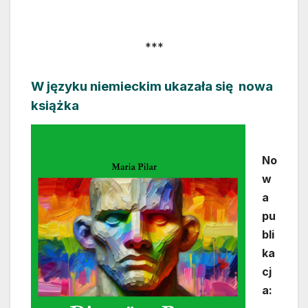
***
W języku niemieckim ukazała się nowa
książka
No
w
a
pu
bli
ka
cj
a: