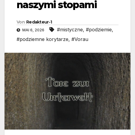
naszymi stopami
Von
Redakteur-1
#mistyczne
,
#podziemie
,
MAI 6, 2026
#podziemne korytarze
,
#Vorau