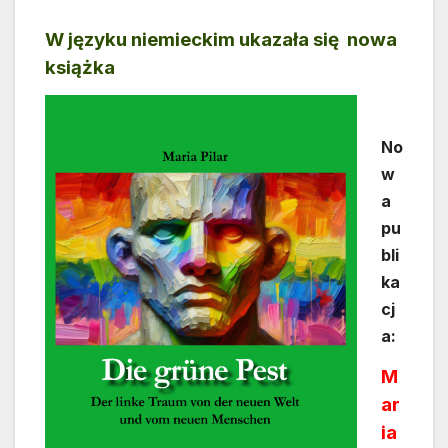
W języku niemieckim ukazała się nowa
książka
No
w
a
pu
bli
ka
cj
a:
M
ar
ia