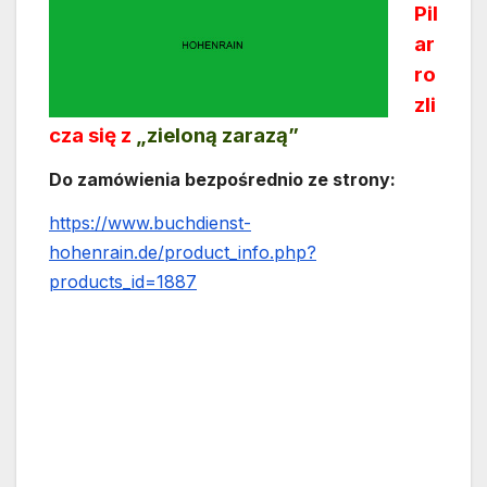
Pil
ar
ro
zli
cza się z
„zieloną zarazą”
Do zamówienia bezpośrednio ze strony:
https://www.buchdienst-
hohenrain.de/product_info.php?
products_id=1887