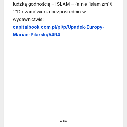
ludzką godnością – ISLAM – (a nie ´islamizm´)!
´.”Do zamówienia bezpośrednio w
wydawnictwie:
capitalbook.com.pl/pl/p/Upadek-Europy-
Marian-Pilarski/5494
***