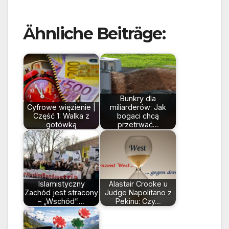
Ähnliche Beiträge:
Bunkry dla
Cyfrowe więzienie |
miliarderów: Jak
Część 1: Walka z
bogaci chcą
gotówką
przetrwać…
Islamistyczny
Alastair Crooke u
Zachód jest stracony
Judge Napolitano z
– „Wschód”:…
Pekinu: Czy…