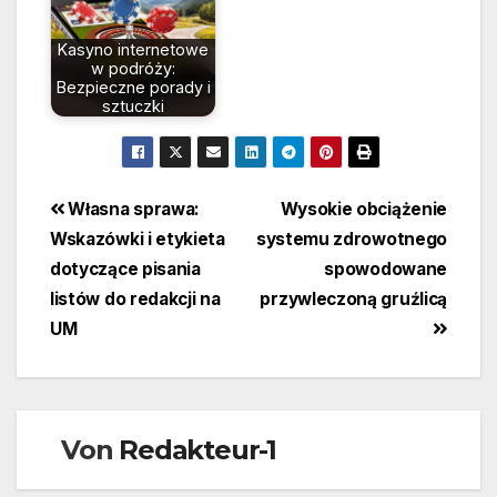
Kasyno internetowe
w podróży:
Bezpieczne porady i
sztuczki
Beitragsnavigation
Własna sprawa:
Wysokie obciążenie
Wskazówki i etykieta
systemu zdrowotnego
dotyczące pisania
spowodowane
listów do redakcji na
przywleczoną gruźlicą
UM
Von
Redakteur-1