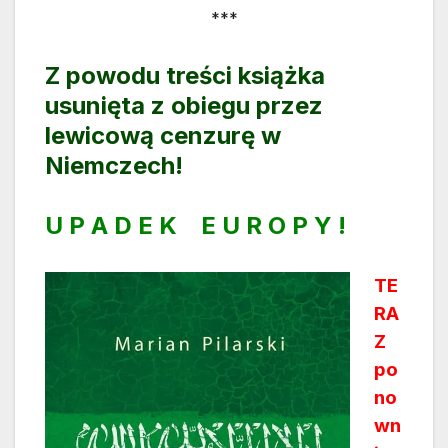
***
Z powodu treści książka
usunięta z obiegu przez
lewicową cenzurę w
Niemczech!
U P A D E K E U R O P Y !
TE
RA
Z
po
no
wn