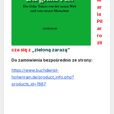
ar
ia
Pil
ar
ro
zli
cza się z
„zieloną zarazą”
Do zamówienia bezpośrednio ze strony:
https://www.buchdienst-
hohenrain.de/product_info.php?
products_id=1887