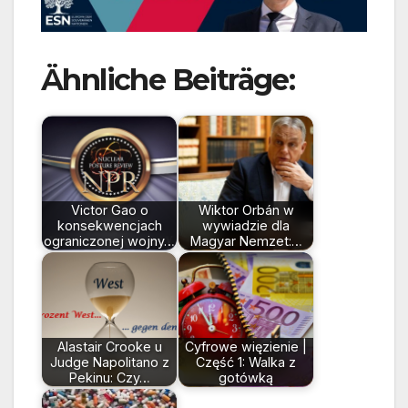
Ähnliche Beiträge:
Victor Gao o
Wiktor Orbán w
konsekwencjach
wywiadzie dla
ograniczonej wojny…
Magyar Nemzet:…
Alastair Crooke u
Cyfrowe więzienie |
Judge Napolitano z
Część 1: Walka z
Pekinu: Czy…
gotówką