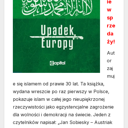
ie
w
sp
rze
da
ży!
Aut
or
zaj
muj
e się islamem od prawie 30 lat. Ta książka,
wydana wreszcie po raz pierwszy w Polsce,
pokazuje islam w całej jego nieupiękrzonej
rzeczywistości jako egzystencjalne zagrożenie
dla wolności i demokracji na świecie. Jeden z
czytelników napisał: „Jan Sobiesky – Austriak