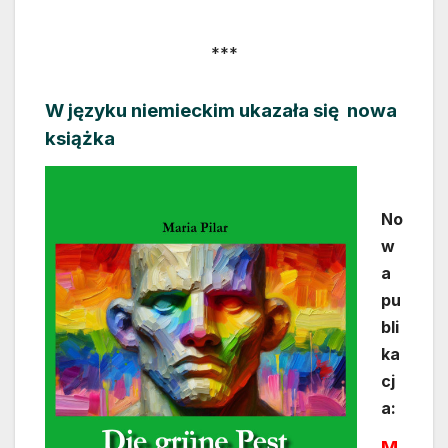
***
W języku niemieckim ukazała się nowa
książka
No
w
a
pu
bli
ka
cj
a:
M