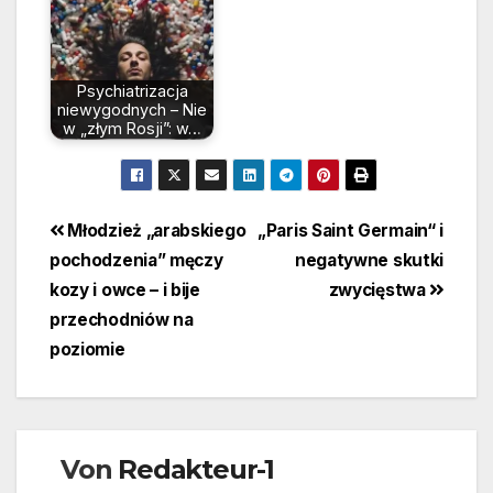
Psychiatrizacja
niewygodnych – Nie
w „złym Rosji”: w…
Beitragsnavigation
Młodzież „arabskiego
„Paris Saint Germain“ i
pochodzenia” męczy
negatywne skutki
kozy i owce – i bije
zwycięstwa
przechodniów na
poziomie
Von
Redakteur-1