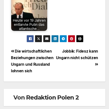
Heute vor 19 Jahren
entlarvte Putin das
atlantische…
Beitragsnavigation
Die wirtschaftlichen
Jobbik: Fidesz kann
Beziehungen zwischen
Ungarn nicht schützen
Ungarn und Russland
lohnen sich
Von
Redaktion Polen 2