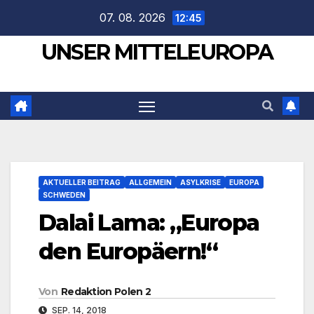
Zum
07. 08. 2026
12:45
Inhalt
UNSER MITTELEUROPA
springen
AKTUELLER BEITRAG
ALLGEMEIN
ASYLKRISE
EUROPA
SCHWEDEN
Dalai Lama: „Europa
den Europäern!“
Von
Redaktion Polen 2
SEP. 14, 2018