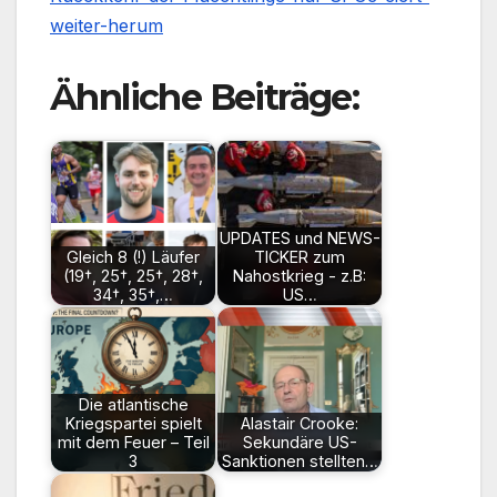
weiter-herum
Ähnliche Beiträge:
UPDATES und NEWS-
Gleich 8 (!) Läufer
TICKER zum
(19†, 25†, 25†, 28†,
Nahostkrieg - z.B:
34†, 35†,…
US…
Die atlantische
Kriegspartei spielt
Alastair Crooke:
mit dem Feuer – Teil
Sekundäre US-
3
Sanktionen stellten…