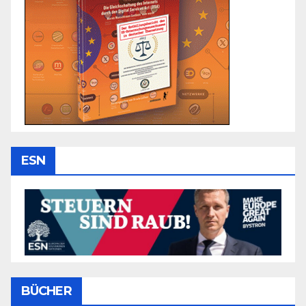
ESN
BÜCHER