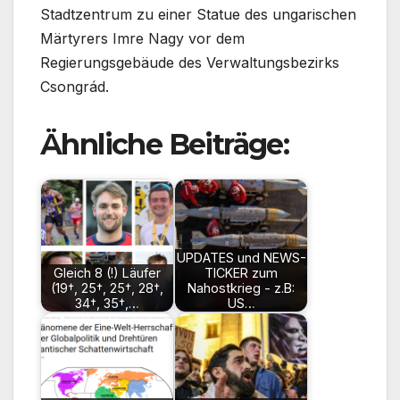
Stadtzentrum zu einer Statue des ungarischen
Märtyrers Imre Nagy vor dem
Regierungsgebäude des Verwaltungsbezirks
Csongrád.
Ähnliche Beiträge:
UPDATES und NEWS-
Gleich 8 (!) Läufer
TICKER zum
(19†, 25†, 25†, 28†,
Nahostkrieg - z.B:
34†, 35†,…
US…