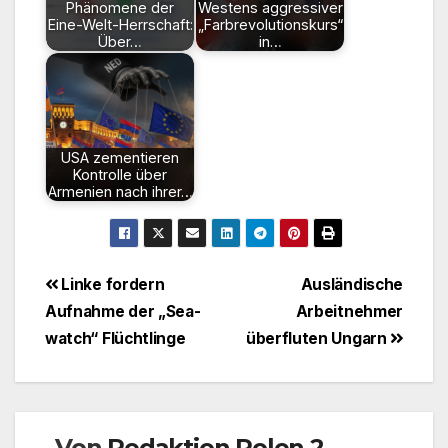
Phänomene der
Westens aggressiver
Eine-Welt-Herrschaft:
„Farbrevolutionskurs“
Über…
in…
USA zementieren
Kontrolle über
Armenien nach ihrer…
Beitragsnavigation
Linke fordern
Ausländische
Aufnahme der „Sea-
Arbeitnehmer
watch“ Flüchtlinge
überfluten Ungarn
Von
Redaktion Polen 2