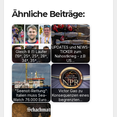
Ähnliche Beiträge:
UPDATES und NEWS-
Gleich 8 (!) Läufer
TICKER zum
(19†, 25†, 25†, 28†,
Nahostkrieg - z.B:
34†, 35†,…
US…
"Seenot-Rettung":
Victor Gao zu
Italien muss Sea-
Konsequenzen eines
Watch 76.000 Euro…
begrenzten…