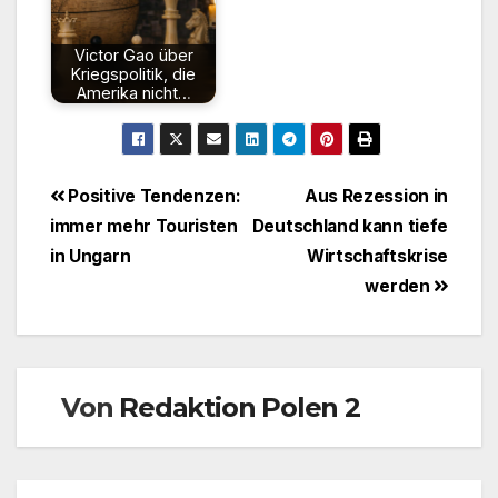
Victor Gao über
Kriegspolitik, die
Amerika nicht…
Beitragsnavigation
Positive Tendenzen:
Aus Rezession in
immer mehr Touristen
Deutschland kann tiefe
in Ungarn
Wirtschaftskrise
werden
Von
Redaktion Polen 2