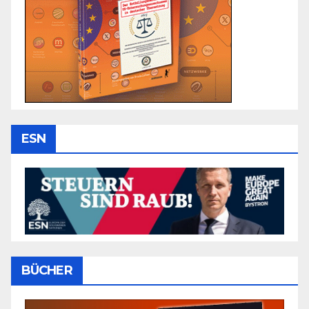
ESN
BÜCHER